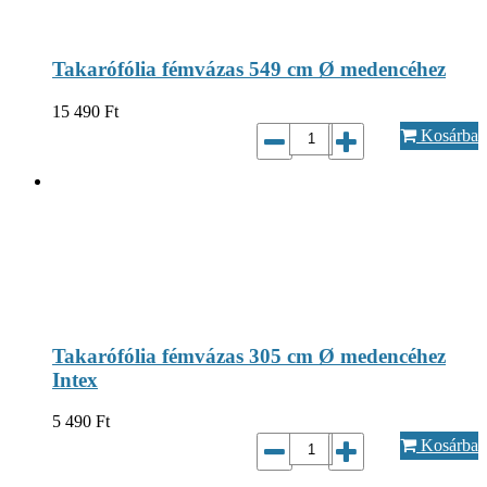
Takarófólia fémvázas 549 cm Ø medencéhez
15 490
Ft
Kosárba
Takarófólia fémvázas 305 cm Ø medencéhez
Intex
5 490
Ft
Kosárba