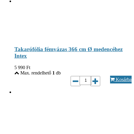
Takarófólia fémvázas 366 cm Ø medencéhez
Intex
5 990
Ft
Max. rendelhető
1
db
Kosárba