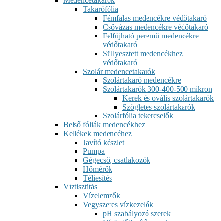
Medencetakarók
Takarófólia
Fémfalas medencékre védőtakaró
Csővázas medencékre védőtakaró
Felfújható peremű medencékre
védőtakaró
Süllyesztett medencékhez
védőtakaró
Szolár medencetakarók
Szolártakaró medencékre
Szolártakarók 300-400-500 mikron
Kerek és ovális szolártakarók
Szögletes szolártakarók
Szolárfólia tekercselők
Belső fóliák medencékhez
Kellékek medencéhez
Javító készlet
Pumpa
Gégecső, csatlakozók
Hőmérők
Téliesítés
Víztisztítás
Vízelemzők
Vegyszeres vízkezelők
pH szabályozó szerek