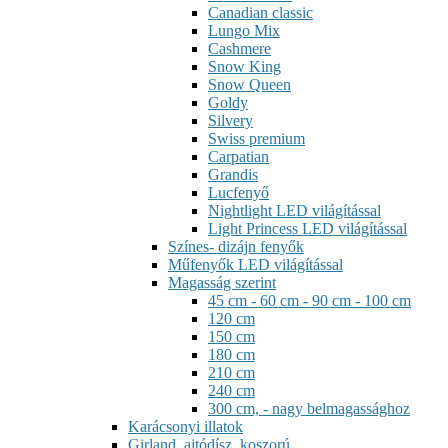
Canadian classic
Lungo Mix
Cashmere
Snow King
Snow Queen
Goldy
Silvery
Swiss premium
Carpatian
Grandis
Lucfenyő
Nightlight LED világítással
Light Princess LED világítással
Színes- dizájn fenyők
Műfenyők LED világítással
Magasság szerint
45 cm - 60 cm - 90 cm - 100 cm
120 cm
150 cm
180 cm
210 cm
240 cm
300 cm, - nagy belmagassághoz
Karácsonyi illatok
Girland, ajtódísz, koszorú