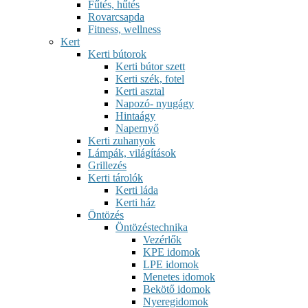
Fűtés, hűtés
Rovarcsapda
Fitness, wellness
Kert
Kerti bútorok
Kerti bútor szett
Kerti szék, fotel
Kerti asztal
Napozó- nyugágy
Hintaágy
Napernyő
Kerti zuhanyok
Lámpák, világítások
Grillezés
Kerti tárolók
Kerti láda
Kerti ház
Öntözés
Öntözéstechnika
Vezérlők
KPE idomok
LPE idomok
Menetes idomok
Bekötő idomok
Nyeregidomok