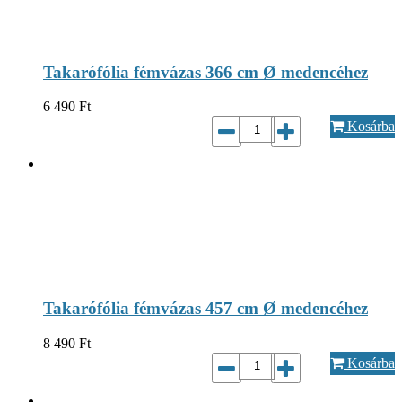
Takarófólia fémvázas 366 cm Ø medencéhez
6 490
Ft
Kosárba
Takarófólia fémvázas 457 cm Ø medencéhez
8 490
Ft
Kosárba