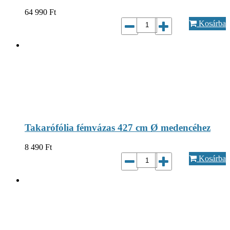
64 990
Ft
Kosárba
Takarófólia fémvázas 427 cm Ø medencéhez
8 490
Ft
Kosárba