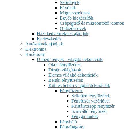
Szórófejek
Fúvókák
Mágnesszelepek
Egyéb kiegészítők
Csepegtető és mikroöntöző idomok
Öntözőcsövek
Házi kedvenceknek ajánljuk
Kertészkedés
Autósoknak ajánljuk
Elektronika
Karácsony
Ünnepi fények - világító dekorációk
Okos fényfüzérek
Dizájn világítások
Elemes világító dekorációk
Beltéri fényfüzérek
Kül- és beltéri világító dekorációk
Fényfüzérek
Szikrázó fényfüzérek
Fényfüzér vezérlővel
Kristálycsepp fényfüzér
Színváltó fényfüzér
Fénygirlandok
Fényháló
Fényfüggöny