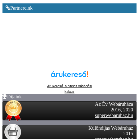
Partnereink
Árukereső, a hiteles vásárlási
kalauz
Díjaink
Az Év Webáruháza
2016, 2020
superwebaruhaz.hu
Különdíjas Webáruház
2015