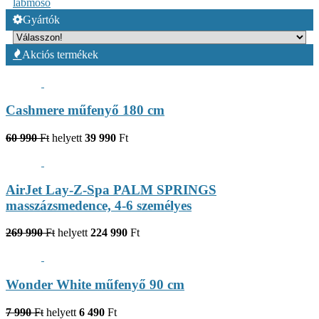
lábmosó
Gyártók
Akciós termékek
Cashmere műfenyő 180 cm
60 990
Ft
helyett
39 990
Ft
AirJet Lay-Z-Spa PALM SPRINGS
masszázsmedence, 4-6 személyes
269 990
Ft
helyett
224 990
Ft
Wonder White műfenyő 90 cm
7 990
Ft
helyett
6 490
Ft