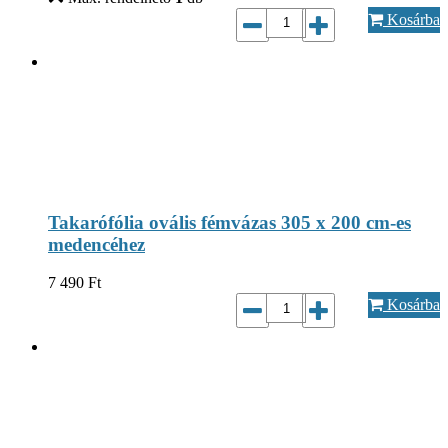
Kosárba
Takarófólia ovális fémvázas 305 x 200 cm-es
medencéhez
7 490
Ft
Kosárba