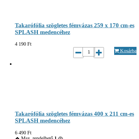
Takarófólia szögletes fémvázas 259 x 170 cm-es
SPLASH medencéhez
4 190
Ft
Kosárba
Takarófólia szögletes fémvázas 400 x 211 cm-es
SPLASH medencéhez
6 490
Ft
Max. rendelhető
1
db