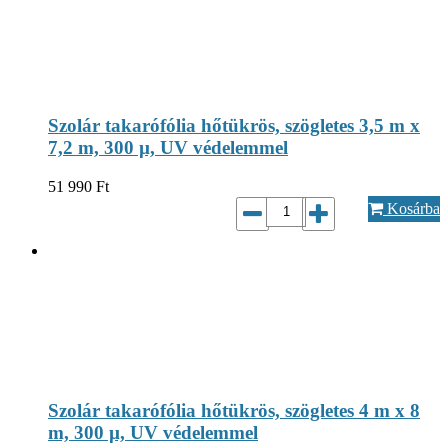
Szolár takarófólia hőtükrös, szögletes 3,5 m x
7,2 m, 300 µ, UV védelemmel
51 990
Ft
Kosárba
Szolár takarófólia hőtükrös, szögletes 4 m x 8
m, 300 µ, UV védelemmel