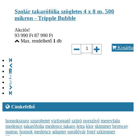
Szolár takarófólia szögletes 4 x 8 m, 500
mikron - Tripple Bubble
Akciós!
93 990
Ft
87 990
Ft
Max. rendelhető
1
db
Kosárba
1
2
3
Címkefelhő
homokszuro
szurobetet
vizforgató
szürö
porszívó
merevfalu
medence
takarófolia
medence takaro
letra
klor
skimmer
bestway
matrac
homok
medence
adapter
ugrálóvár
fotel
szkimmer