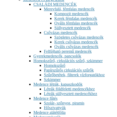
CSALÁDI MEDENCÉK
Merevfalú, fémfalas medencék
Kompozit medencék
Kerek fémfalas medencék
Ovális fémfalas medencék
Süllyesztett medencék
Csővázas medencék
Szögletes csővázas medencék
Kerek csővázas medencék
Ovális csővázas medencék
Felfújható peremű medencék
Gyerekmedencék, pancsolók
Homokszűrő, cirkulációs szűrő, szkimmer
Homokszűrő
Papírszűrős cirkulációs szűrők
Szűrőbetétek, filterek vízforgatókhoz
Szkimmer
Medence létrák, kapaszkodók
Létrák földfeletti medencékhez
Létrák süllyesztett medencékhez
Medence fűtés
Szolár- szőnyeg, piramis
Hőszivattyúk
Medence alátétfólia