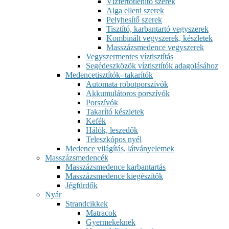
Vízfertőtlenítő szerek
Alga elleni szerek
Pelyhesítő szerek
Tisztító, karbantartó vegyszerek
Kombinált vegyszerek, készletek
Masszázsmedence vegyszerek
Vegyszermentes víztisztítás
Segédeszközök víztisztítók adagolásához
Medencetisztítók- takarítók
Automata robotporszívók
Akkumulátoros porszívók
Porszívók
Takarító készletek
Kefék
Hálók, leszedők
Teleszkópos nyél
Medence világítás, látványelemek
Masszázsmedencék
Masszázsmedence karbantartás
Masszázsmedence kiegészítők
Jégfürdők
Nyár
Strandcikkek
Matracok
Gyermekeknek