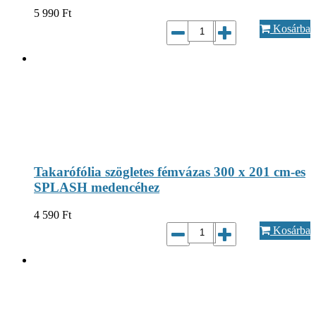
5 990
Ft
Kosárba
Takarófólia szögletes fémvázas 300 x 201 cm-es
SPLASH medencéhez
4 590
Ft
Kosárba