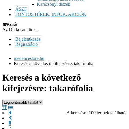
Karácsonyi díszek
ÁSZF
FONTOS HÍREK, INFÓK, AKCIÓK,
Kosár
Az Ön kosara üres.
Bejelentkezés
Regisztráció
medencestore.hu
Keresés a következő kifejezésre: takarófolia
Keresés a következő
kifejezésre: takarófolia
A keresésre 100 termék található.
1
2