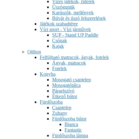
Vizes játékok, riderek
Úszógumik
Karúszók, mellények
Búvár és úszó felszerelések
Játékok szabadtérre
Vízi sport - Vízi járművek
SUP - Stand UP Paddle
Csónak
Kajak
Otthon
Felfújható matracok, ágyak, fotelek
Ágyak, matracok
Fotelek
Konyha
Mosogató csaptelep
Mosogatótálca
Páraelszívó
Étkező bútor
Fürdőszoba
Csaptelep
Zuhany
Fürdőszoba bútor
Bianca
Fantastic
Fürdőszoba lámpa