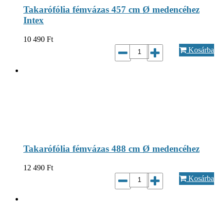
Takarófólia fémvázas 457 cm Ø medencéhez
Intex
10 490
Ft
Kosárba
Takarófólia fémvázas 488 cm Ø medencéhez
12 490
Ft
Kosárba