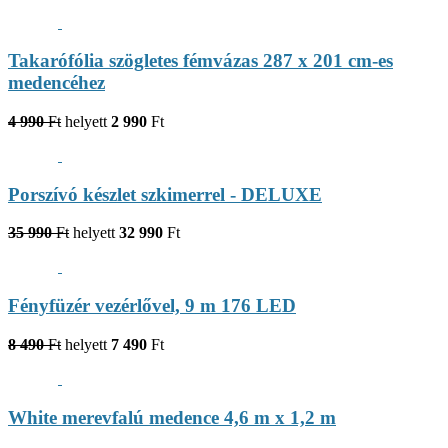
Takarófólia szögletes fémvázas 287 x 201 cm-es
medencéhez
4 990
Ft
helyett
2 990
Ft
Porszívó készlet szkimerrel - DELUXE
35 990
Ft
helyett
32 990
Ft
Fényfüzér vezérlővel, 9 m 176 LED
8 490
Ft
helyett
7 490
Ft
White merevfalú medence 4,6 m x 1,2 m