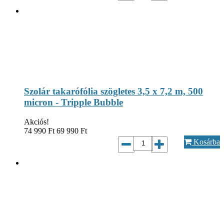
Szolár takarófólia szögletes 3,5 x 7,2 m, 500
micron - Tripple Bubble
Akciós!
74 990
Ft
69 990
Ft
Kosárba