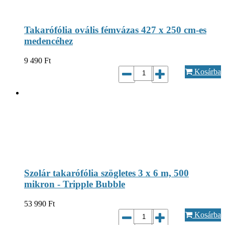
Takarófólia ovális fémvázas 427 x 250 cm-es
medencéhez
9 490
Ft
Kosárba
Szolár takarófólia szögletes 3 x 6 m, 500
mikron - Tripple Bubble
53 990
Ft
Kosárba