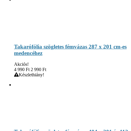
Takarófólia szögletes fémvázas 287 x 201 cm-es
medencéhez
Akciós!
4 990
Ft
2 990
Ft
Készlethiány!