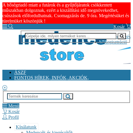
A hőségriadó miatt a futárok és a gyűjtőjáratok csökkentett
műszakban dolgoznak, ezért a kiszállítási idő megnövekedhet,
csúszások előfordulhatnak. Csomagzárás de. 9 óra. Megértésüket és
türelmüket köszönjük !
Kosár
Bejelentkezés
Regisztráció
ÁSZF
FONTOS HÍREK, INFÓK, AKCIÓK,
Menü
Kosár
Profil
Kínálatunk
Medencék és kiegészítők