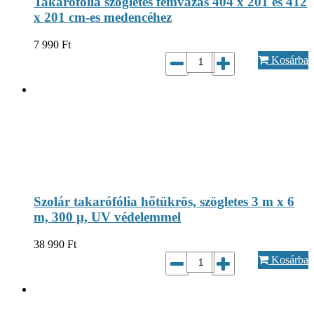
Takarófólia szögletes fémvázas 404 x 201 és 412
x 201 cm-es medencéhez
7 990
Ft
Kosárba
Szolár takarófólia hőtükrös, szögletes 3 m x 6
m, 300 µ, UV védelemmel
38 990
Ft
Kosárba