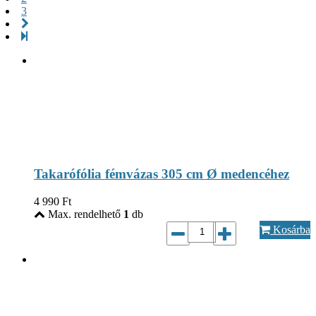
3
Takarófólia fémvázas 305 cm Ø medencéhez
4 990
Ft
Max. rendelhető
1
db
Kosárba