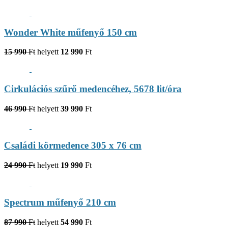
Wonder White műfenyő 150 cm
15 990
Ft
helyett
12 990
Ft
Cirkulációs szűrő medencéhez, 5678 lit/óra
46 990
Ft
helyett
39 990
Ft
Családi körmedence 305 x 76 cm
24 990
Ft
helyett
19 990
Ft
Spectrum műfenyő 210 cm
87 990
Ft
helyett
54 990
Ft