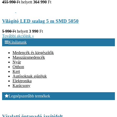
455 990
Ft
helyett
364 990
Ft
Világító LED szalag 5 m SMD 5050
5 990
Ft
helyett
3 990
Ft
További akcióink »
Kínálatunk
Medencék és kiegészítők
Masszázsmedencék
Nyár
Otthon
Kert
Autósoknak ajánljuk
Elektronika
Karácsony
Legnépszerűbb termékek
Vízalatti öntapadó javítófolt