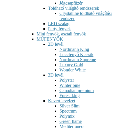
Jégcsapfüzér
Toldható világító rendszerek
Crystalline toldható világítási
rendszer
LED szalag
Party fények
Mini fenyők, asztali fenyők
MŰFENYŐK
2D levél
Nordmann King
Luccfenyő Klassik
Nordmann Supreme
Luxury Gold
Wonder White
3D levél
Polystar
Winter pine
Canadian premium
Forest king
Kevert levélzet
Silver Slim
Spectrum
Polymix
Green flame
Mediterraneo