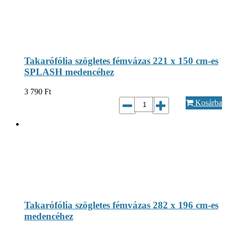
Takarófólia szögletes fémvázas 221 x 150 cm-es
SPLASH medencéhez
3 790
Ft
Kosárba
Takarófólia szögletes fémvázas 282 x 196 cm-es
medencéhez