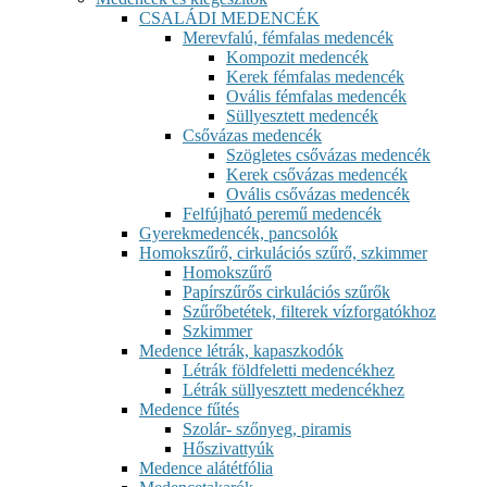
CSALÁDI MEDENCÉK
Merevfalú, fémfalas medencék
Kompozit medencék
Kerek fémfalas medencék
Ovális fémfalas medencék
Süllyesztett medencék
Csővázas medencék
Szögletes csővázas medencék
Kerek csővázas medencék
Ovális csővázas medencék
Felfújható peremű medencék
Gyerekmedencék, pancsolók
Homokszűrő, cirkulációs szűrő, szkimmer
Homokszűrő
Papírszűrős cirkulációs szűrők
Szűrőbetétek, filterek vízforgatókhoz
Szkimmer
Medence létrák, kapaszkodók
Létrák földfeletti medencékhez
Létrák süllyesztett medencékhez
Medence fűtés
Szolár- szőnyeg, piramis
Hőszivattyúk
Medence alátétfólia