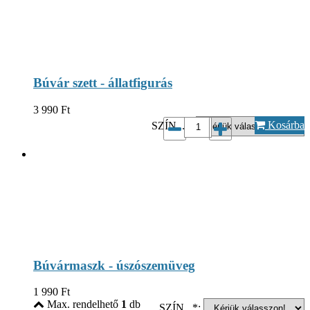
Búvár szett - állatfigurás
3 990
Ft
Kosárba
SZÍN...*:
Búvármaszk - úszószemüveg
1 990
Ft
Max. rendelhető
1
db
SZÍN...*: