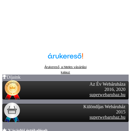
Árukereső, a hiteles vásárlási
kalauz
Díjaink
Az Év Webáruháza
2016, 2020
superwebaruhaz.hu
Különdíjas Webáruház
2015
superwebaruhaz.hu
Vásárlói értékelések