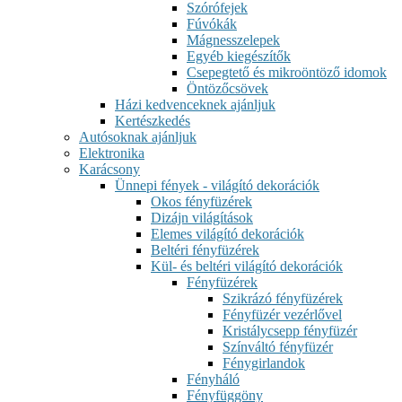
Szórófejek
Fúvókák
Mágnesszelepek
Egyéb kiegészítők
Csepegtető és mikroöntöző idomok
Öntözőcsövek
Házi kedvenceknek ajánljuk
Kertészkedés
Autósoknak ajánljuk
Elektronika
Karácsony
Ünnepi fények - világító dekorációk
Okos fényfüzérek
Dizájn világítások
Elemes világító dekorációk
Beltéri fényfüzérek
Kül- és beltéri világító dekorációk
Fényfüzérek
Szikrázó fényfüzérek
Fényfüzér vezérlővel
Kristálycsepp fényfüzér
Színváltó fényfüzér
Fénygirlandok
Fényháló
Fényfüggöny