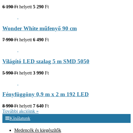
6 190
Ft
helyett
5 290
Ft
Wonder White műfenyő 90 cm
7 990
Ft
helyett
6 490
Ft
Világító LED szalag 5 m SMD 5050
5 990
Ft
helyett
3 990
Ft
Fényfüggöny 0,9 m x 2 m 192 LED
8 990
Ft
helyett
7 640
Ft
További akcióink »
Kínálatunk
Medencék és kiegészítők