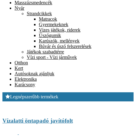
Masszázsmedencék
Nyár
Strandcikkek
Matracok
Gyermekeknek
Vizes játékok, riderek
Úszógumik
Karúszók, mellények
Búvár és úszó felszerelések
Játékok szabadtérre
Vízi sport - Vízi járművek
Otthon
Kert
Autósoknak ajánljuk
Elektronika
Karácsony
Legnépszerűbb termékek
Vízalatti öntapadó javítófolt