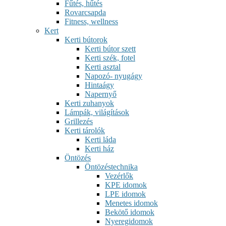
Fűtés, hűtés
Rovarcsapda
Fitness, wellness
Kert
Kerti bútorok
Kerti bútor szett
Kerti szék, fotel
Kerti asztal
Napozó- nyugágy
Hintaágy
Napernyő
Kerti zuhanyok
Lámpák, világítások
Grillezés
Kerti tárolók
Kerti láda
Kerti ház
Öntözés
Öntözéstechnika
Vezérlők
KPE idomok
LPE idomok
Menetes idomok
Bekötő idomok
Nyeregidomok