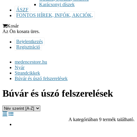
Karácsonyi díszek
ÁSZF
FONTOS HÍREK, INFÓK, AKCIÓK,
Kosár
Az Ön kosara üres.
Bejelentkezés
Regisztráció
medencestore.hu
Nyár
Strandcikkek
Búvár és úszó felszerelések
Búvár és úszó felszerelések
A kategóriában 9 termék található.