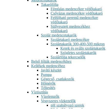
Medencetakarók
Takarófólia
Fémfalas medencékre védőtakaró
Csővázas medencékre védőtakaró
Felfújható peremű medencékre
védőtakaró
Süllyesztett medencékhez
védőtakaró
Szolár medencetakarók
Szolártakaró medencékre
Szolártakarók 300-400-500 mikron
Kerek és ovális szolártakarók
Szögletes szolártakarók
Szolárfólia tekercselők
Belső fóliák medencékhez
Kellékek medencéhez
Javító készlet
Pumpa
Gégecső, csatlakozók
Hőmérők
Téliesítés
Víztisztítás
Vízelemzők
Vegyszeres vízkezelők
pH szabályozó szerek