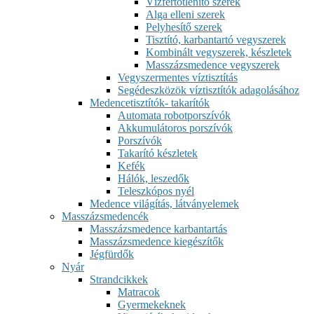
Vízfertőtlenítő szerek
Alga elleni szerek
Pelyhesítő szerek
Tisztító, karbantartó vegyszerek
Kombinált vegyszerek, készletek
Masszázsmedence vegyszerek
Vegyszermentes víztisztítás
Segédeszközök víztisztítók adagolásához
Medencetisztítók- takarítók
Automata robotporszívók
Akkumulátoros porszívók
Porszívók
Takarító készletek
Kefék
Hálók, leszedők
Teleszkópos nyél
Medence világítás, látványelemek
Masszázsmedencék
Masszázsmedence karbantartás
Masszázsmedence kiegészítők
Jégfürdők
Nyár
Strandcikkek
Matracok
Gyermekeknek