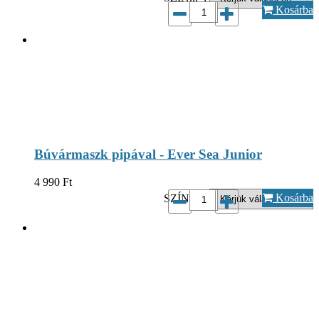
Kosárba
Búvármaszk pipával - Ever Sea Junior
4 990
Ft
Kosárba
SZÍN...*: