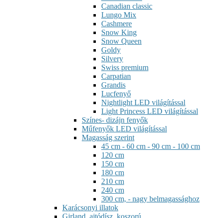
Canadian classic
Lungo Mix
Cashmere
Snow King
Snow Queen
Goldy
Silvery
Swiss premium
Carpatian
Grandis
Lucfenyő
Nightlight LED világítással
Light Princess LED világítással
Színes- dizájn fenyők
Műfenyők LED világítással
Magasság szerint
45 cm - 60 cm - 90 cm - 100 cm
120 cm
150 cm
180 cm
210 cm
240 cm
300 cm, - nagy belmagassághoz
Karácsonyi illatok
Girland, ajtódísz, koszorú