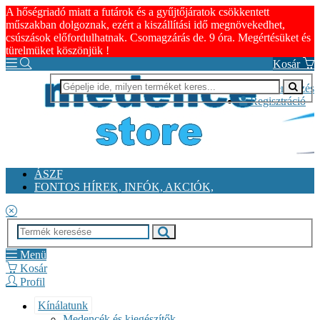
A hőségriadó miatt a futárok és a gyűjtőjáratok csökkentett
műszakban dolgoznak, ezért a kiszállítási idő megnövekedhet,
csúszások előfordulhatnak. Csomagzárás de. 9 óra. Megértésüket és
türelmüket köszönjük !
Kosár
Bejelentkezés
Regisztráció
ÁSZF
FONTOS HÍREK, INFÓK, AKCIÓK,
Menü
Kosár
Profil
Kínálatunk
Medencék és kiegészítők