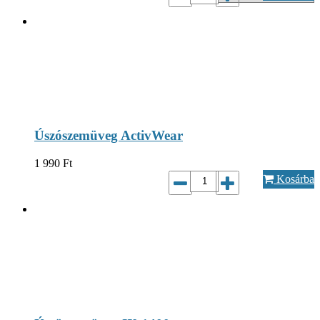
Úszószemüveg ActivWear
1 990
Ft
Kosárba