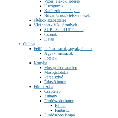
Vizes játékok, riderek
Úszógumik
Karúszók, mellények
Búvár és úszó felszerelések
Játékok szabadtérre
Vízi sport - Vízi járművek
SUP - Stand UP Paddle
Csónak
Kajak
Otthon
Felfújható matracok, ágyak, fotelek
Ágyak, matracok
Fotelek
Konyha
Mosogató csaptelep
Mosogatótálca
Páraelszívó
Étkező bútor
Fürdőszoba
Csaptelep
Zuhany
Fürdőszoba bútor
Bianca
Fantastic
Fürdőszoba lámpa