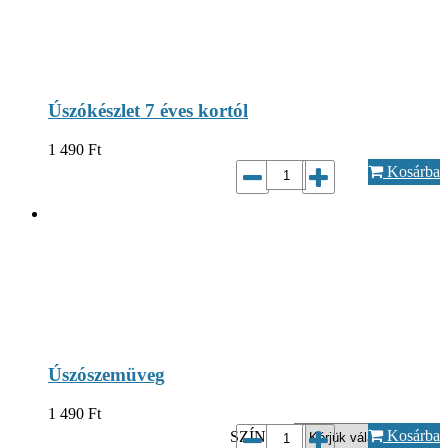
Úszókészlet 7 éves kortól
1 490
Ft
Kosárba
Úszószemüveg
1 490
Ft
Kosárba
SZÍN...*: