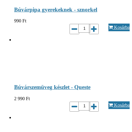
Búvárpipa gyerekeknek - sznorkel
990
Ft
Kosárba
Búvárszemüveg készlet - Queste
2 990
Ft
Kosárba