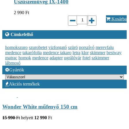
Úszüszemüveg IX-1400
2 990
Ft
Kosárba
Címkefelhő
homokszuro
szurobetet
vizforgató
szürö
porszívó
merevfalu
medence
takarófolia
medence takaro
letra
klor
skimmer
bestway
matrac
homok
medence
adapter
ugrálóvár
fotel
szkimmer
lábmosó
Gyártók
Akciós termékek
Wonder White műfenyő 150 cm
15 990
Ft
helyett
12 990
Ft