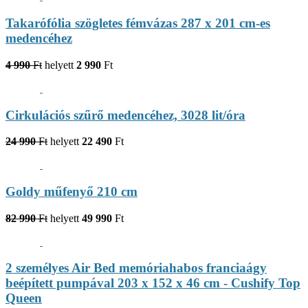
Takarófólia szögletes fémvázas 287 x 201 cm-es
medencéhez
4 990
Ft
helyett
2 990
Ft
Cirkulációs szűrő medencéhez, 3028 lit/óra
24 990
Ft
helyett
22 490
Ft
Goldy műfenyő 210 cm
82 990
Ft
helyett
49 990
Ft
2 személyes Air Bed memóriahabos franciaágy
beépített pumpával 203 x 152 x 46 cm - Cushify Top
Queen