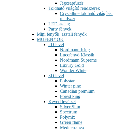
Jégcsapfüzér
Toldható világító rendszerek
Crystalline toldható világítási
rendszer
LED szalag
Party fények
Mini fenyők, asztali fenyők
MŰFENYŐK
2D levél
Nordmann King
Luccfenyő Klassik
Nordmann Supreme
Luxury Gold
Wonder White
3D levél
Polystar
Winter pine
Canadian premium
Forest king
Kevert levélzet
Silver Slim
Spectrum
Polymix
Green flame
Mediterraneo