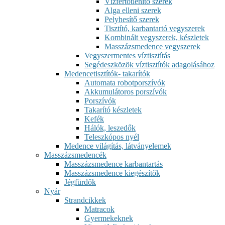
Vízfertőtlenítő szerek
Alga elleni szerek
Pelyhesítő szerek
Tisztító, karbantartó vegyszerek
Kombinált vegyszerek, készletek
Masszázsmedence vegyszerek
Vegyszermentes víztisztítás
Segédeszközök víztisztítók adagolásához
Medencetisztítók- takarítók
Automata robotporszívók
Akkumulátoros porszívók
Porszívók
Takarító készletek
Kefék
Hálók, leszedők
Teleszkópos nyél
Medence világítás, látványelemek
Masszázsmedencék
Masszázsmedence karbantartás
Masszázsmedence kiegészítők
Jégfürdők
Nyár
Strandcikkek
Matracok
Gyermekeknek