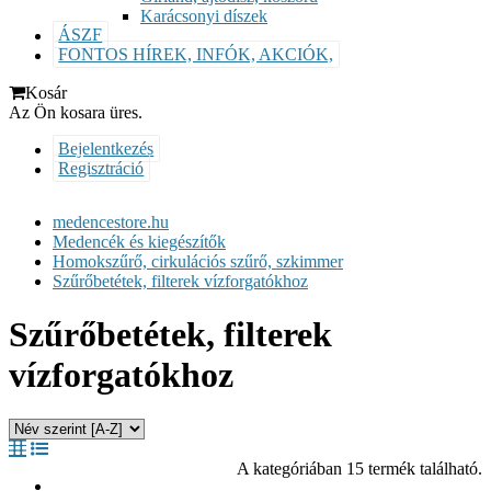
Karácsonyi díszek
ÁSZF
FONTOS HÍREK, INFÓK, AKCIÓK,
Kosár
Az Ön kosara üres.
Bejelentkezés
Regisztráció
medencestore.hu
Medencék és kiegészítők
Homokszűrő, cirkulációs szűrő, szkimmer
Szűrőbetétek, filterek vízforgatókhoz
Szűrőbetétek, filterek
vízforgatókhoz
A kategóriában 15 termék található.