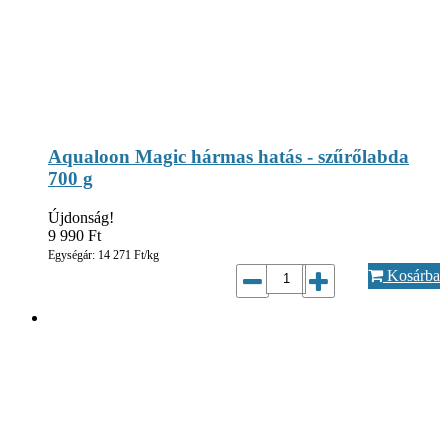
Aqualoon Magic hármas hatás - szűrőlabda
700 g
Újdonság!
9 990
Ft
Egységár: 14 271 Ft/kg
Kosárba