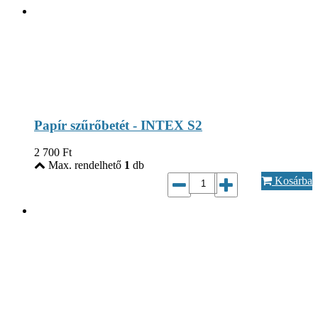
Papír szűrőbetét - INTEX S2
2 700
Ft
Max. rendelhető
1
db
Kosárba