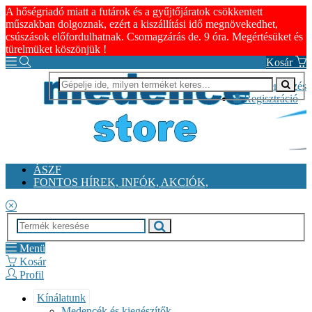
A hőségriadó miatt a futárok és a gyűjtőjáratok csökkentett
műszakban dolgoznak, ezért a kiszállítási idő megnövekedhet,
csúszások előfordulhatnak. Csomagzárás de. 9 óra. Megértésüket és
türelmüket köszönjük !
Kosár
Bejelentkezés
Regisztráció
ÁSZF
FONTOS HÍREK, INFÓK, AKCIÓK,
Menü
Kosár
Profil
Kínálatunk
Medencék és kiegészítők