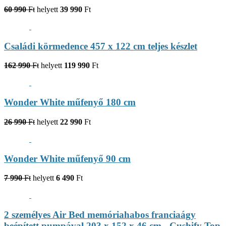
60 990
Ft
helyett
39 990
Ft
Családi körmedence 457 x 122 cm teljes készlet
162 990
Ft
helyett
119 990
Ft
Wonder White műfenyő 180 cm
26 990
Ft
helyett
22 990
Ft
Wonder White műfenyő 90 cm
7 990
Ft
helyett
6 490
Ft
2 személyes Air Bed memóriahabos franciaágy
beépített pumpával 203 x 152 x 46 cm - Cushify Top