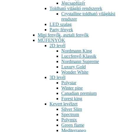
Jégcsapfüzér
Toldható világító rendszerek
Crystalline toldható világítási
rendszer
LED szalag
Party fények
Mini fenyők, asztali fenyők
MŰFENYŐK
2D levél
Nordmann King
Luccfenyő Klassik
Nordmann Supreme
Luxury Gold
Wonder White
3D levél
Polystar
Winter pine
Canadian premium
Forest king
Kevert levélzet
Silver Slim
Spectrum
Polymix
Green flame
Mediterraneo