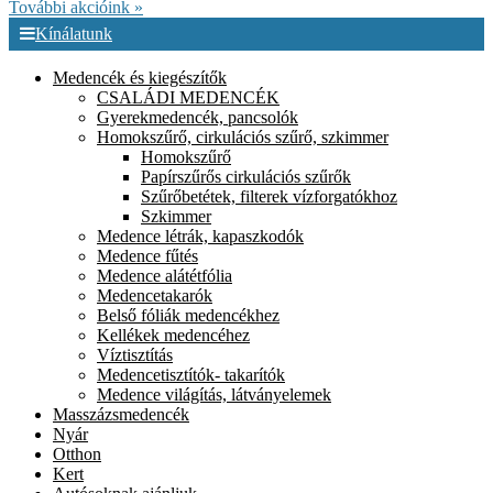
További akcióink »
Kínálatunk
Medencék és kiegészítők
CSALÁDI MEDENCÉK
Gyerekmedencék, pancsolók
Homokszűrő, cirkulációs szűrő, szkimmer
Homokszűrő
Papírszűrős cirkulációs szűrők
Szűrőbetétek, filterek vízforgatókhoz
Szkimmer
Medence létrák, kapaszkodók
Medence fűtés
Medence alátétfólia
Medencetakarók
Belső fóliák medencékhez
Kellékek medencéhez
Víztisztítás
Medencetisztítók- takarítók
Medence világítás, látványelemek
Masszázsmedencék
Nyár
Otthon
Kert