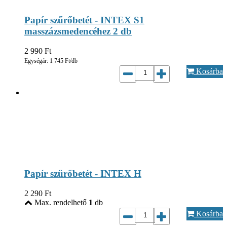
Papír szűrőbetét - INTEX S1
masszázsmedencéhez 2 db
2 990
Ft
Egységár: 1 745 Ft/db
Kosárba
Papír szűrőbetét - INTEX H
2 290
Ft
Max. rendelhető
1
db
Kosárba