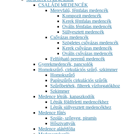
CSALÁDI MEDENCÉK
Merevfalú, fémfalas medencék
Kompozit medencék
Kerek fémfalas medencék
Ovális fémfalas medencék
Süllyesztett medencék
Csővázas medencék
Szögletes csővázas medencék
Kerek csővázas medencék
Ovális csővázas medencék
Felfújható peremű medencék
Gyerekmedencék, pancsolók
Homokszűrő, cirkulációs szűrő, szkimmer
Homokszűrő
Papírszűrős cirkulációs szűrők
Szűrőbetétek, filterek vízforgatókhoz
Szkimmer
Medence létrák, kapaszkodók
Létrák földfeletti medencékhez
Létrák süllyesztett medencékhez
Medence fűtés
Szolár- szőnyeg, piramis
Hőszivattyúk
Medence alátétfólia