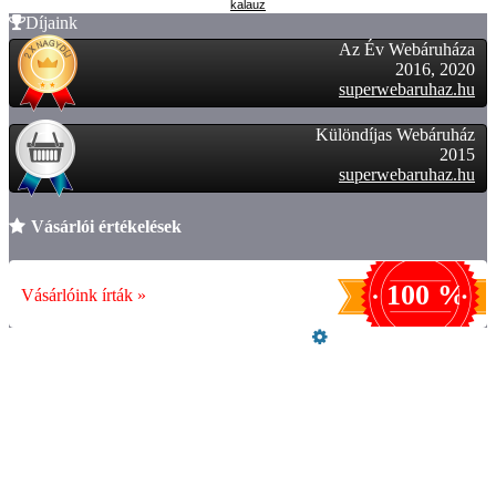
kalauz
Díjaink
Az Év Webáruháza
2016, 2020
superwebaruhaz.hu
Különdíjas Webáruház
2015
superwebaruhaz.hu
Vásárlói értékelések
100 %
Vásárlóink írták »
Üzemeltető
Online elállás
Teljes katalógus
Vásárlói értékelések
Garanciális ügyintézés
ÁSZF
VÁSÁRLÁS
SZÁLLÍTÁS