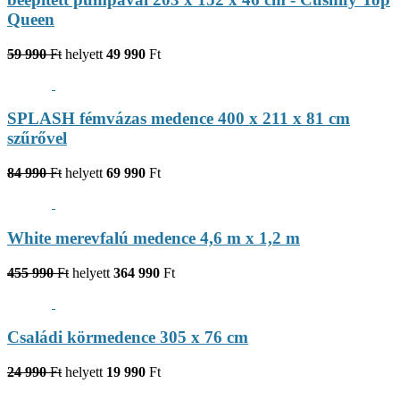
Queen
59 990
Ft
helyett
49 990
Ft
SPLASH fémvázas medence 400 x 211 x 81 cm
szűrővel
84 990
Ft
helyett
69 990
Ft
White merevfalú medence 4,6 m x 1,2 m
455 990
Ft
helyett
364 990
Ft
Családi körmedence 305 x 76 cm
24 990
Ft
helyett
19 990
Ft