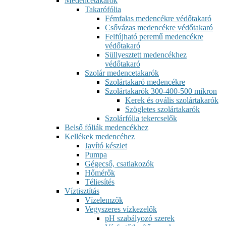
Medencetakarók
Takarófólia
Fémfalas medencékre védőtakaró
Csővázas medencékre védőtakaró
Felfújható peremű medencékre
védőtakaró
Süllyesztett medencékhez
védőtakaró
Szolár medencetakarók
Szolártakaró medencékre
Szolártakarók 300-400-500 mikron
Kerek és ovális szolártakarók
Szögletes szolártakarók
Szolárfólia tekercselők
Belső fóliák medencékhez
Kellékek medencéhez
Javító készlet
Pumpa
Gégecső, csatlakozók
Hőmérők
Téliesítés
Víztisztítás
Vízelemzők
Vegyszeres vízkezelők
pH szabályozó szerek