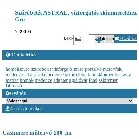
Szűrőbetét ASTRAL, vízforgatós skimmerekhez
Gre
5 390
Ft
Kosárba
MÉRET...*:
Címkefelhő
homokszuro
szurobetet
vizforgató
szürö
porszívó
merevfalu
medence
takarófolia
medence takaro
letra
klor
skimmer
bestway
matrac
homok
medence
adapter
ugrálóvár
fotel
szkimmer
lábmosó
Gyártók
Akciós termékek
Cashmere műfenyő 180 cm