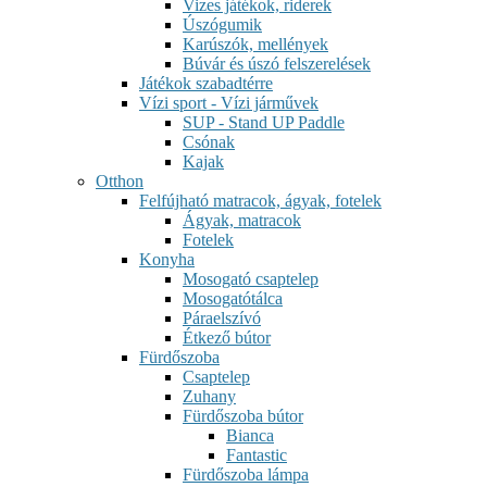
Vizes játékok, riderek
Úszógumik
Karúszók, mellények
Búvár és úszó felszerelések
Játékok szabadtérre
Vízi sport - Vízi járművek
SUP - Stand UP Paddle
Csónak
Kajak
Otthon
Felfújható matracok, ágyak, fotelek
Ágyak, matracok
Fotelek
Konyha
Mosogató csaptelep
Mosogatótálca
Páraelszívó
Étkező bútor
Fürdőszoba
Csaptelep
Zuhany
Fürdőszoba bútor
Bianca
Fantastic
Fürdőszoba lámpa