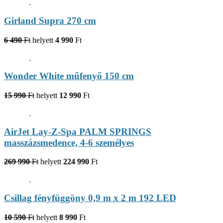
Girland Supra 270 cm
6 490
Ft
helyett
4 990
Ft
Wonder White műfenyő 150 cm
15 990
Ft
helyett
12 990
Ft
AirJet Lay-Z-Spa PALM SPRINGS
masszázsmedence, 4-6 személyes
269 990
Ft
helyett
224 990
Ft
Csillag fényfüggöny 0,9 m x 2 m 192 LED
10 590
Ft
helyett
8 990
Ft