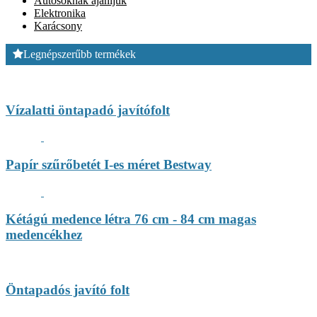
Autósoknak ajánljuk
Elektronika
Karácsony
Legnépszerűbb termékek
Vízalatti öntapadó javítófolt
Papír szűrőbetét I-es méret Bestway
Kétágú medence létra 76 cm - 84 cm magas
medencékhez
Öntapadós javító folt