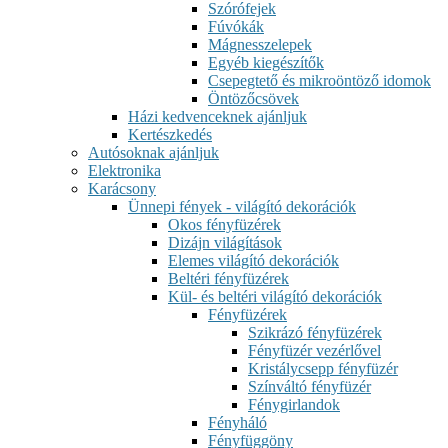
Szórófejek
Fúvókák
Mágnesszelepek
Egyéb kiegészítők
Csepegtető és mikroöntöző idomok
Öntözőcsövek
Házi kedvenceknek ajánljuk
Kertészkedés
Autósoknak ajánljuk
Elektronika
Karácsony
Ünnepi fények - világító dekorációk
Okos fényfüzérek
Dizájn világítások
Elemes világító dekorációk
Beltéri fényfüzérek
Kül- és beltéri világító dekorációk
Fényfüzérek
Szikrázó fényfüzérek
Fényfüzér vezérlővel
Kristálycsepp fényfüzér
Színváltó fényfüzér
Fénygirlandok
Fényháló
Fényfüggöny