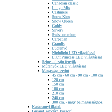
Canadian classic
Lungo Mix
Cashmere
Snow King
Snow Queen
Goldy
Silvery
Swiss premium
Carpatian
Grandis
Lucfenyő
Nightlight LED világítással
Light Princess LED világítással
Színes- dizájn fenyők
Műfenyők LED világítással
Magasság szerint
45 cm - 60 cm - 90 cm - 100 cm
120 cm
150 cm
180 cm
210 cm
240 cm
300 cm, - nagy belmagassághoz
Karácsonyi illatok
Girland, ajtódísz, koszorú