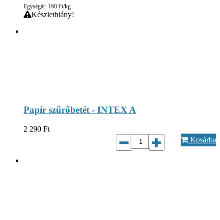
Egységár: 160 Ft/kg
Készlethiány!
Papír szűrőbetét - INTEX A
2 290
Ft
Kosárba