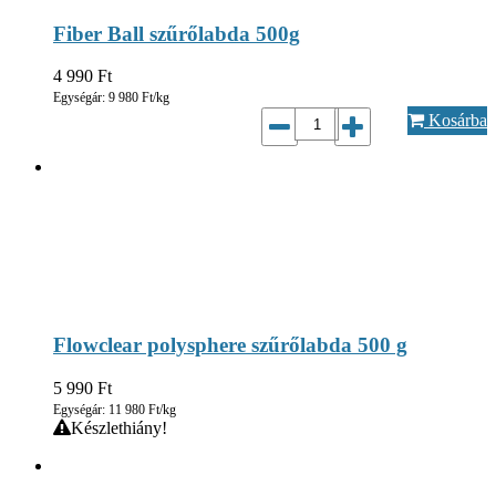
Fiber Ball szűrőlabda 500g
4 990
Ft
Egységár: 9 980 Ft/kg
Kosárba
Flowclear polysphere szűrőlabda 500 g
5 990
Ft
Egységár: 11 980 Ft/kg
Készlethiány!