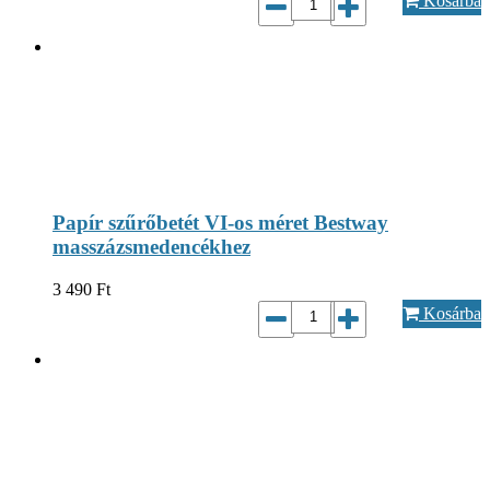
Kosárba
Papír szűrőbetét VI-os méret Bestway
masszázsmedencékhez
3 490
Ft
Kosárba