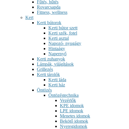
Fűtés, hűtés
Rovarcsapda
Fitness, wellness
Kert
Kerti bútorok
Kerti bútor szett
Kerti szék, fotel
Kerti asztal
Napozó- nyugágy
Hintaágy
Napernyő
Kerti zuhanyok
Lámpák, világítások
Grillezés
Kerti tárolók
Kerti láda
Kerti ház
Öntözés
Öntözéstechnika
Vezérlők
KPE idomok
LPE idomok
Menetes idomok
Bekötő idomok
Nyeregidomok