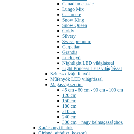
Canadian classic
Lungo Mix
Cashmere
Snow King
Snow Queen
Goldy
Silvery
Swiss premium
Carpatian
Grandis
Lucfenyő
Nightlight LED világítással
Light Princess LED világítással
Színes- dizájn fenyők
Műfenyők LED világítással
Magasság szerint
45 cm - 60 cm - 90 cm - 100 cm
120 cm
150 cm
180 cm
210 cm
240 cm
300 cm, - nagy belmagassághoz
Karácsonyi illatok
Girland, ajtódísz, koszorú