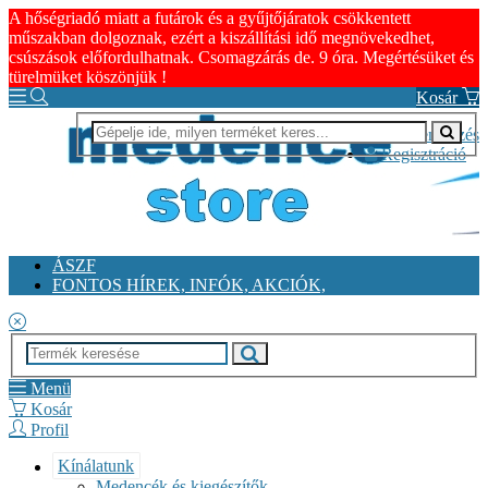
A hőségriadó miatt a futárok és a gyűjtőjáratok csökkentett
műszakban dolgoznak, ezért a kiszállítási idő megnövekedhet,
csúszások előfordulhatnak. Csomagzárás de. 9 óra. Megértésüket és
türelmüket köszönjük !
Kosár
Bejelentkezés
Regisztráció
ÁSZF
FONTOS HÍREK, INFÓK, AKCIÓK,
Menü
Kosár
Profil
Kínálatunk
Medencék és kiegészítők