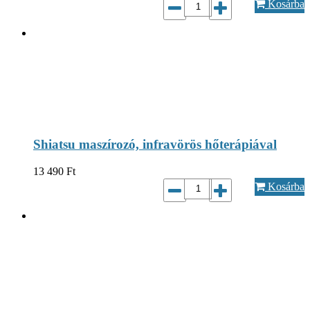
Kosárba
Shiatsu maszírozó, infravörös hőterápiával
13 490
Ft
Kosárba