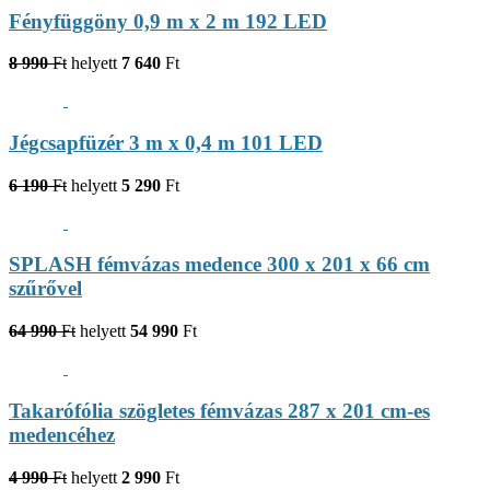
Fényfüggöny 0,9 m x 2 m 192 LED
8 990
Ft
helyett
7 640
Ft
Jégcsapfüzér 3 m x 0,4 m 101 LED
6 190
Ft
helyett
5 290
Ft
SPLASH fémvázas medence 300 x 201 x 66 cm
szűrővel
64 990
Ft
helyett
54 990
Ft
Takarófólia szögletes fémvázas 287 x 201 cm-es
medencéhez
4 990
Ft
helyett
2 990
Ft