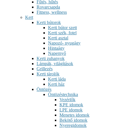
Fűtés, hűtés
Rovarcsapda
Fitness, wellness
Kert
Kerti bútorok
Kerti bútor szett
Kerti szék, fotel
Kerti asztal
Napozó- nyugágy
Hintaágy
Napernyő
Kerti zuhanyok
Lámpák, világítások
Grillezés
Kerti tárolók
Kerti láda
Kerti ház
Öntözés
Öntözéstechnika
Vezérlők
KPE idomok
LPE idomok
Menetes idomok
Bekötő idomok
Nyeregidomok