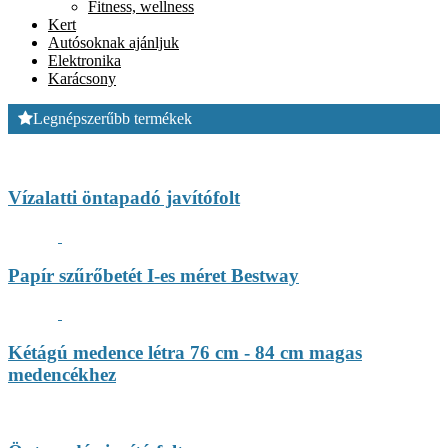
Fitness, wellness
Kert
Autósoknak ajánljuk
Elektronika
Karácsony
Legnépszerűbb termékek
Vízalatti öntapadó javítófolt
Papír szűrőbetét I-es méret Bestway
Kétágú medence létra 76 cm - 84 cm magas
medencékhez