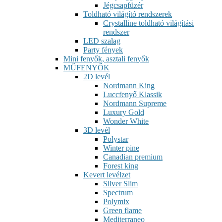
Jégcsapfüzér
Toldható világító rendszerek
Crystalline toldható világítási
rendszer
LED szalag
Party fények
Mini fenyők, asztali fenyők
MŰFENYŐK
2D levél
Nordmann King
Luccfenyő Klassik
Nordmann Supreme
Luxury Gold
Wonder White
3D levél
Polystar
Winter pine
Canadian premium
Forest king
Kevert levélzet
Silver Slim
Spectrum
Polymix
Green flame
Mediterraneo