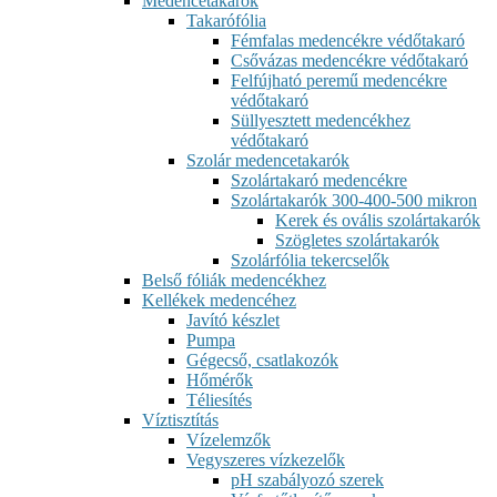
Medencetakarók
Takarófólia
Fémfalas medencékre védőtakaró
Csővázas medencékre védőtakaró
Felfújható peremű medencékre
védőtakaró
Süllyesztett medencékhez
védőtakaró
Szolár medencetakarók
Szolártakaró medencékre
Szolártakarók 300-400-500 mikron
Kerek és ovális szolártakarók
Szögletes szolártakarók
Szolárfólia tekercselők
Belső fóliák medencékhez
Kellékek medencéhez
Javító készlet
Pumpa
Gégecső, csatlakozók
Hőmérők
Téliesítés
Víztisztítás
Vízelemzők
Vegyszeres vízkezelők
pH szabályozó szerek