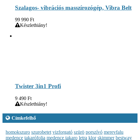
Szalagos- vibrációs masszírozógép, Vibra Belt
99 990
Ft
Készlethiány!
Twister 3in1 Profi
9 490
Ft
Készlethiány!
Címkefelhő
homokszuro
szurobetet
vizforgató
szürö
porszívó
merevfalu
medence
takarófolia
medence takaro
letra
klor
skimmer
bestway