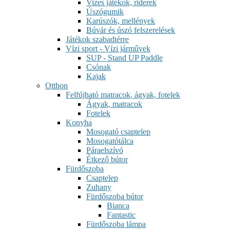
Vizes játékok, riderek
Úszógumik
Karúszók, mellények
Búvár és úszó felszerelések
Játékok szabadtérre
Vízi sport - Vízi járművek
SUP - Stand UP Paddle
Csónak
Kajak
Otthon
Felfújható matracok, ágyak, fotelek
Ágyak, matracok
Fotelek
Konyha
Mosogató csaptelep
Mosogatótálca
Páraelszívó
Étkező bútor
Fürdőszoba
Csaptelep
Zuhany
Fürdőszoba bútor
Bianca
Fantastic
Fürdőszoba lámpa