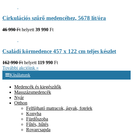
Cirkulációs szűrő medencéhez, 5678 lit/óra
46 990
Ft
helyett
39 990
Ft
Családi körmedence 457 x 122 cm teljes készlet
162 990
Ft
helyett
119 990
Ft
További akcióink »
Kínálatunk
Medencék és kiegészítők
Masszázsmedencék
Nyár
Otthon
Felfújható matracok, ágyak, fotelek
Konyha
Fürdőszoba
Fűtés, hűtés
Rovarcsapda