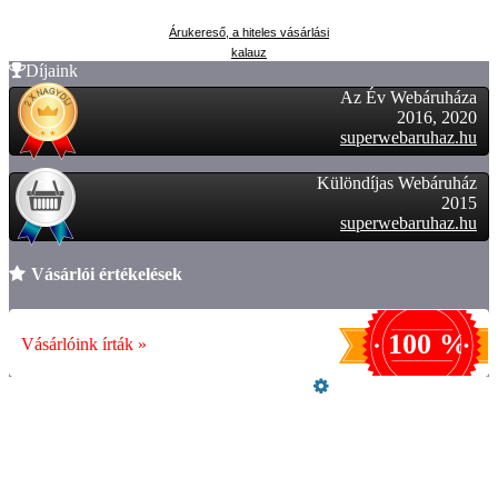
Árukereső, a hiteles vásárlási
kalauz
Díjaink
Az Év Webáruháza
2016, 2020
superwebaruhaz.hu
Különdíjas Webáruház
2015
superwebaruhaz.hu
Vásárlói értékelések
100 %
Vásárlóink írták »
Üzemeltető
Online elállás
Teljes katalógus
Vásárlói értékelések
Garanciális ügyintézés