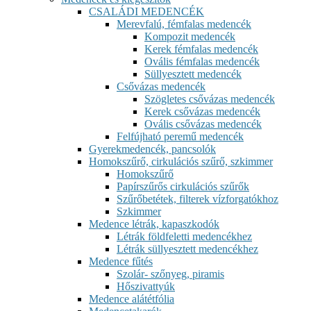
CSALÁDI MEDENCÉK
Merevfalú, fémfalas medencék
Kompozit medencék
Kerek fémfalas medencék
Ovális fémfalas medencék
Süllyesztett medencék
Csővázas medencék
Szögletes csővázas medencék
Kerek csővázas medencék
Ovális csővázas medencék
Felfújható peremű medencék
Gyerekmedencék, pancsolók
Homokszűrő, cirkulációs szűrő, szkimmer
Homokszűrő
Papírszűrős cirkulációs szűrők
Szűrőbetétek, filterek vízforgatókhoz
Szkimmer
Medence létrák, kapaszkodók
Létrák földfeletti medencékhez
Létrák süllyesztett medencékhez
Medence fűtés
Szolár- szőnyeg, piramis
Hőszivattyúk
Medence alátétfólia