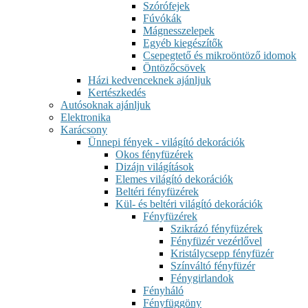
Szórófejek
Fúvókák
Mágnesszelepek
Egyéb kiegészítők
Csepegtető és mikroöntöző idomok
Öntözőcsövek
Házi kedvenceknek ajánljuk
Kertészkedés
Autósoknak ajánljuk
Elektronika
Karácsony
Ünnepi fények - világító dekorációk
Okos fényfüzérek
Dizájn világítások
Elemes világító dekorációk
Beltéri fényfüzérek
Kül- és beltéri világító dekorációk
Fényfüzérek
Szikrázó fényfüzérek
Fényfüzér vezérlővel
Kristálycsepp fényfüzér
Színváltó fényfüzér
Fénygirlandok
Fényháló
Fényfüggöny