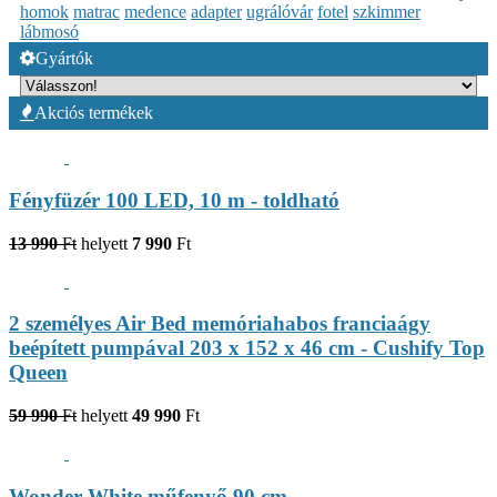
homok
matrac
medence
adapter
ugrálóvár
fotel
szkimmer
lábmosó
Gyártók
Akciós termékek
Fényfüzér 100 LED, 10 m - toldható
13 990
Ft
helyett
7 990
Ft
2 személyes Air Bed memóriahabos franciaágy
beépített pumpával 203 x 152 x 46 cm - Cushify Top
Queen
59 990
Ft
helyett
49 990
Ft
Wonder White műfenyő 90 cm