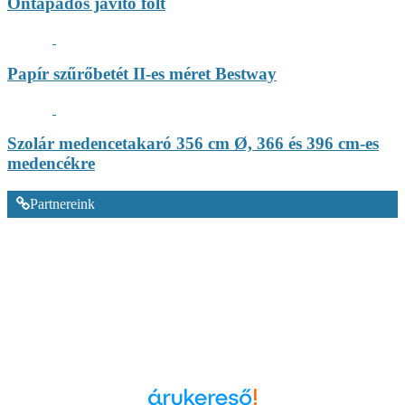
Öntapadós javító folt
Papír szűrőbetét II-es méret Bestway
Szolár medencetakaró 356 cm Ø, 366 és 396 cm-es
medencékre
Partnereink