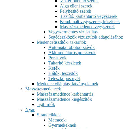
Vízfertőtlenítő szerek
Alga elleni szerek
Pelyhesítő szerek
Tisztító, karbantartó vegyszerek
Kombinált vegyszerek, készletek
Masszázsmedence vegyszerek
Vegyszermentes víztisztítás
Segédeszközök víztisztítók adagolásához
Medencetisztítók- takarítók
Automata robotporszívók
Akkumulátoros porszívók
Porszívók
Takarító készletek
Kefék
Hálók, leszedők
Teleszkópos nyél
Medence világítás, látványelemek
Masszázsmedencék
Masszázsmedence karbantartás
Masszázsmedence kiegészítők
Jégfürdők
Nyár
Strandcikkek
Matracok
Gyermekeknek