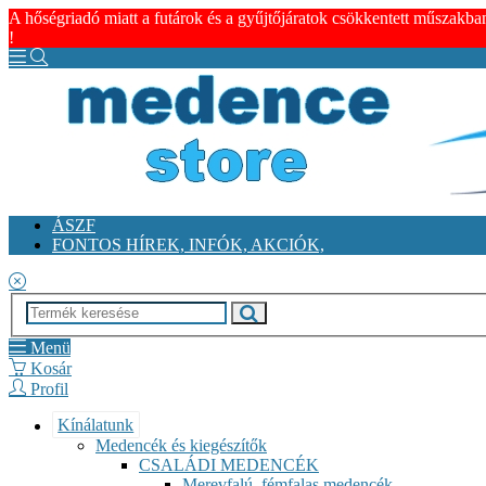
A hőségriadó miatt a futárok és a gyűjtőjáratok csökkentett műszakba
!
ÁSZF
FONTOS HÍREK, INFÓK, AKCIÓK,
Menü
Kosár
Profil
Kínálatunk
Medencék és kiegészítők
CSALÁDI MEDENCÉK
Merevfalú, fémfalas medencék