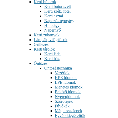
Kerti bútorok
Kerti bútor szett
Kerti szék, fotel
Kerti asztal
Napozó- nyugágy
Hintaágy
Napernyő
Kerti zuhanyok
Lámpák, világítások
Grillezés
Kerti tárolók
Kerti láda
Kerti ház
Öntözés
Öntözéstechnika
Vezérlők
KPE idomok
LPE idomok
Menetes idomok
Bekötő idomok
Nyeregidomok
Szórófejek
Fúvókák
Mágnesszelepek
Egyéb kiegészítők