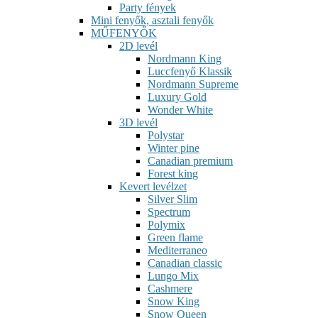
Party fények
Mini fenyők, asztali fenyők
MŰFENYŐK
2D levél
Nordmann King
Luccfenyő Klassik
Nordmann Supreme
Luxury Gold
Wonder White
3D levél
Polystar
Winter pine
Canadian premium
Forest king
Kevert levélzet
Silver Slim
Spectrum
Polymix
Green flame
Mediterraneo
Canadian classic
Lungo Mix
Cashmere
Snow King
Snow Queen