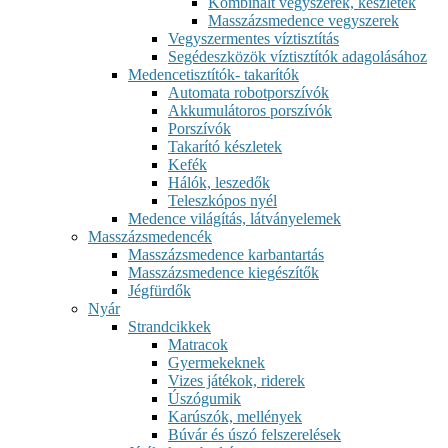
Kombinált vegyszerek, készletek
Masszázsmedence vegyszerek
Vegyszermentes víztisztítás
Segédeszközök víztisztítók adagolásához
Medencetisztítók- takarítók
Automata robotporszívók
Akkumulátoros porszívók
Porszívók
Takarító készletek
Kefék
Hálók, leszedők
Teleszkópos nyél
Medence világítás, látványelemek
Masszázsmedencék
Masszázsmedence karbantartás
Masszázsmedence kiegészítők
Jégfürdők
Nyár
Strandcikkek
Matracok
Gyermekeknek
Vizes játékok, riderek
Úszógumik
Karúszók, mellények
Búvár és úszó felszerelések