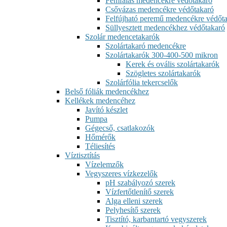
Fémfalas medencékre védőtakaró
Csővázas medencékre védőtakaró
Felfújható peremű medencékre védőt
Süllyesztett medencékhez védőtakaró
Szolár medencetakarók
Szolártakaró medencékre
Szolártakarók 300-400-500 mikron
Kerek és ovális szolártakarók
Szögletes szolártakarók
Szolárfólia tekercselők
Belső fóliák medencékhez
Kellékek medencéhez
Javító készlet
Pumpa
Gégecső, csatlakozók
Hőmérők
Téliesítés
Víztisztítás
Vízelemzők
Vegyszeres vízkezelők
pH szabályozó szerek
Vízfertőtlenítő szerek
Alga elleni szerek
Pelyhesítő szerek
Tisztító, karbantartó vegyszerek