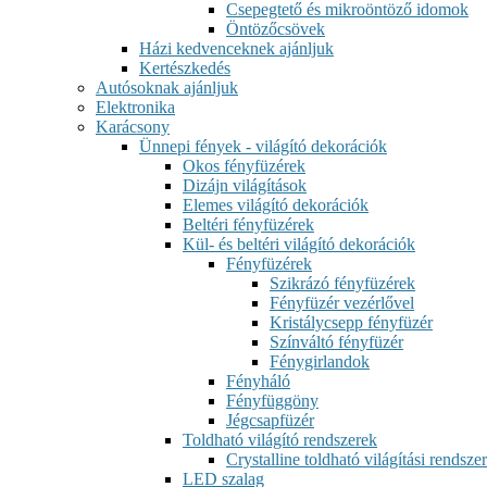
Csepegtető és mikroöntöző idomok
Öntözőcsövek
Házi kedvenceknek ajánljuk
Kertészkedés
Autósoknak ajánljuk
Elektronika
Karácsony
Ünnepi fények - világító dekorációk
Okos fényfüzérek
Dizájn világítások
Elemes világító dekorációk
Beltéri fényfüzérek
Kül- és beltéri világító dekorációk
Fényfüzérek
Szikrázó fényfüzérek
Fényfüzér vezérlővel
Kristálycsepp fényfüzér
Színváltó fényfüzér
Fénygirlandok
Fényháló
Fényfüggöny
Jégcsapfüzér
Toldható világító rendszerek
Crystalline toldható világítási rendszer
LED szalag