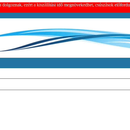
n dolgoznak, ezért a kiszállítási idő megnövekedhet, csúszások előfor