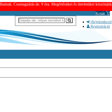
dulhatnak. Csomagzárás de. 9 óra. Megértésüket és türelmüket köszönjük
Kosár
Bejelentkezé
Regisztráció