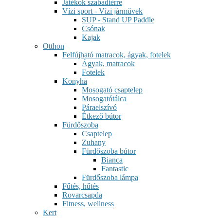
Játékok szabadtérre
Vízi sport - Vízi járművek
SUP - Stand UP Paddle
Csónak
Kajak
Otthon
Felfújható matracok, ágyak, fotelek
Ágyak, matracok
Fotelek
Konyha
Mosogató csaptelep
Mosogatótálca
Páraelszívó
Étkező bútor
Fürdőszoba
Csaptelep
Zuhany
Fürdőszoba bútor
Bianca
Fantastic
Fürdőszoba lámpa
Fűtés, hűtés
Rovarcsapda
Fitness, wellness
Kert