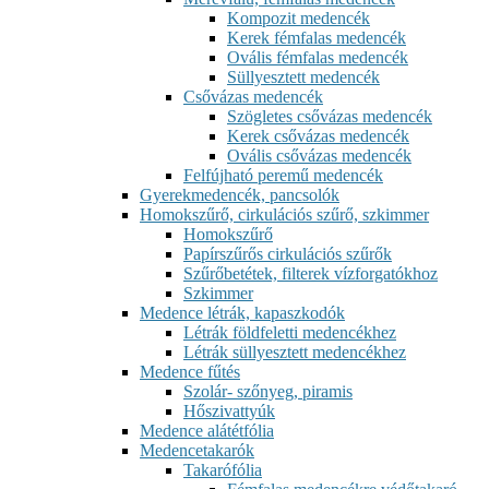
Kompozit medencék
Kerek fémfalas medencék
Ovális fémfalas medencék
Süllyesztett medencék
Csővázas medencék
Szögletes csővázas medencék
Kerek csővázas medencék
Ovális csővázas medencék
Felfújható peremű medencék
Gyerekmedencék, pancsolók
Homokszűrő, cirkulációs szűrő, szkimmer
Homokszűrő
Papírszűrős cirkulációs szűrők
Szűrőbetétek, filterek vízforgatókhoz
Szkimmer
Medence létrák, kapaszkodók
Létrák földfeletti medencékhez
Létrák süllyesztett medencékhez
Medence fűtés
Szolár- szőnyeg, piramis
Hőszivattyúk
Medence alátétfólia
Medencetakarók
Takarófólia