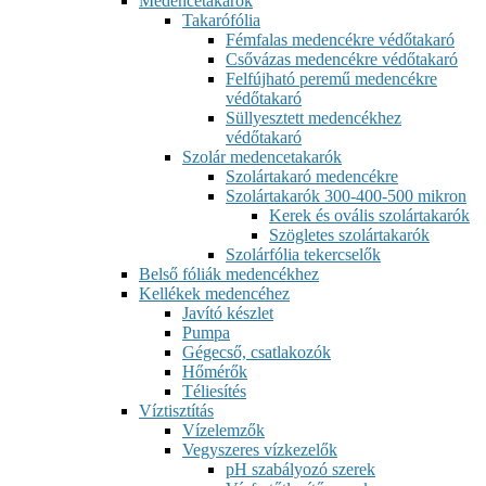
Medencetakarók
Takarófólia
Fémfalas medencékre védőtakaró
Csővázas medencékre védőtakaró
Felfújható peremű medencékre
védőtakaró
Süllyesztett medencékhez
védőtakaró
Szolár medencetakarók
Szolártakaró medencékre
Szolártakarók 300-400-500 mikron
Kerek és ovális szolártakarók
Szögletes szolártakarók
Szolárfólia tekercselők
Belső fóliák medencékhez
Kellékek medencéhez
Javító készlet
Pumpa
Gégecső, csatlakozók
Hőmérők
Téliesítés
Víztisztítás
Vízelemzők
Vegyszeres vízkezelők
pH szabályozó szerek