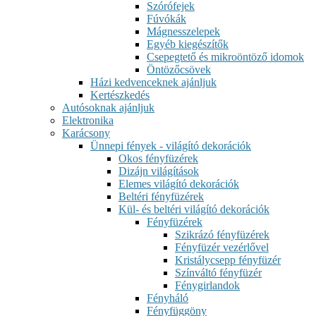
Szórófejek
Fúvókák
Mágnesszelepek
Egyéb kiegészítők
Csepegtető és mikroöntöző idomok
Öntözőcsövek
Házi kedvenceknek ajánljuk
Kertészkedés
Autósoknak ajánljuk
Elektronika
Karácsony
Ünnepi fények - világító dekorációk
Okos fényfüzérek
Dizájn világítások
Elemes világító dekorációk
Beltéri fényfüzérek
Kül- és beltéri világító dekorációk
Fényfüzérek
Szikrázó fényfüzérek
Fényfüzér vezérlővel
Kristálycsepp fényfüzér
Színváltó fényfüzér
Fénygirlandok
Fényháló
Fényfüggöny