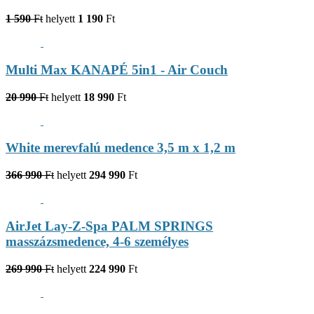
1 590
Ft
helyett
1 190
Ft
Multi Max KANAPÉ 5in1 - Air Couch
20 990
Ft
helyett
18 990
Ft
White merevfalú medence 3,5 m x 1,2 m
366 990
Ft
helyett
294 990
Ft
AirJet Lay-Z-Spa PALM SPRINGS
masszázsmedence, 4-6 személyes
269 990
Ft
helyett
224 990
Ft