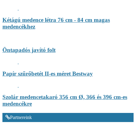
Kétágú medence létra 76 cm - 84 cm magas
medencékhez
Öntapadós javító folt
Papír szűrőbetét II-es méret Bestway
Szolár medencetakaró 356 cm Ø, 366 és 396 cm-es
medencékre
Partnereink