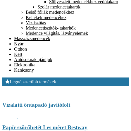
Süllyesztett medencékhez védőtakaró
Szolár medencetakarók
Belső fóliák medencékhez
Kellékek medencéhez
Víztisztítás
Medencetisztítók- takarítók
Medence világítás, látványelemek
Masszázsmedencék
Nyár
Otthon
Kert
Autósoknak ajánljuk
Elektronika
Karácsony
Legnépszerűbb termékek
Vízalatti öntapadó javítófolt
Papír szűrőbetét I-es méret Bestway