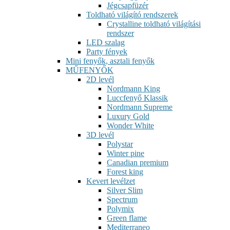
Jégcsapfüzér
Toldható világító rendszerek
Crystalline toldható világítási
rendszer
LED szalag
Party fények
Mini fenyők, asztali fenyők
MŰFENYŐK
2D levél
Nordmann King
Luccfenyő Klassik
Nordmann Supreme
Luxury Gold
Wonder White
3D levél
Polystar
Winter pine
Canadian premium
Forest king
Kevert levélzet
Silver Slim
Spectrum
Polymix
Green flame
Mediterraneo