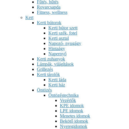
Fűtés, hűtés
Rovarcsapda
Fitness, wellness
Kert
Kerti bútorok
Kerti bútor szett
Kerti szék, fotel
Kerti asztal
Napozó- nyugágy
Hintaágy
Napernyő
Kerti zuhanyok
Lámpák, világítások
Grillezés
Kerti tárolók
Kerti láda
Kerti ház
Öntözés
Öntözéstechnika
Vezérlők
KPE idomok
LPE idomok
Menetes idomok
Bekötő idomok
Nyeregidomok