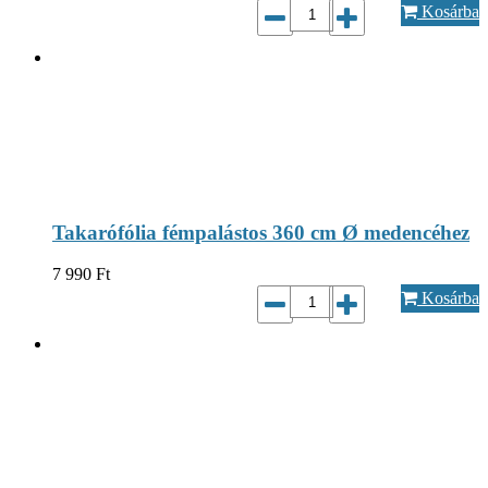
Kosárba
Takarófólia fémpalástos 360 cm Ø medencéhez
7 990
Ft
Kosárba