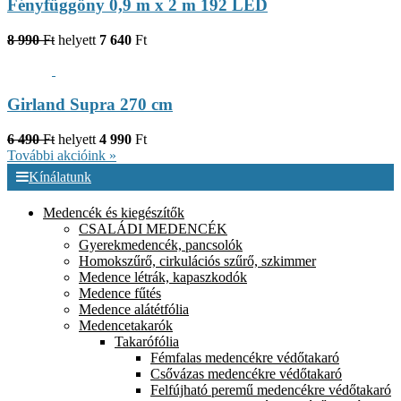
Fényfüggöny 0,9 m x 2 m 192 LED
8 990
Ft
helyett
7 640
Ft
Girland Supra 270 cm
6 490
Ft
helyett
4 990
Ft
További akcióink »
Kínálatunk
Medencék és kiegészítők
CSALÁDI MEDENCÉK
Gyerekmedencék, pancsolók
Homokszűrő, cirkulációs szűrő, szkimmer
Medence létrák, kapaszkodók
Medence fűtés
Medence alátétfólia
Medencetakarók
Takarófólia
Fémfalas medencékre védőtakaró
Csővázas medencékre védőtakaró
Felfújható peremű medencékre védőtakaró