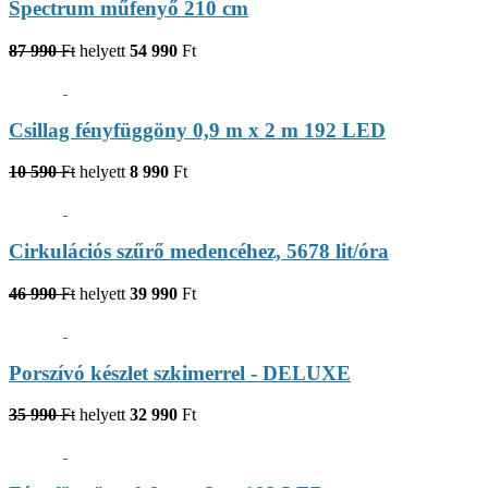
Spectrum műfenyő 210 cm
87 990
Ft
helyett
54 990
Ft
Csillag fényfüggöny 0,9 m x 2 m 192 LED
10 590
Ft
helyett
8 990
Ft
Cirkulációs szűrő medencéhez, 5678 lit/óra
46 990
Ft
helyett
39 990
Ft
Porszívó készlet szkimerrel - DELUXE
35 990
Ft
helyett
32 990
Ft