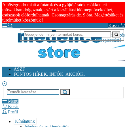
A hőségriadó miatt a futárok és a gyűjtőjáratok csökkentett
műszakban dolgoznak, ezért a kiszállítási idő megnövekedhet,
csúszások előfordulhatnak. Csomagzárás de. 9 óra. Megértésüket és
türelmüket köszönjük !
Kosár
Bejelentkezés
Regisztráció
ÁSZF
FONTOS HÍREK, INFÓK, AKCIÓK,
Menü
Kosár
Profil
Kínálatunk
Medencék és kiegészítők