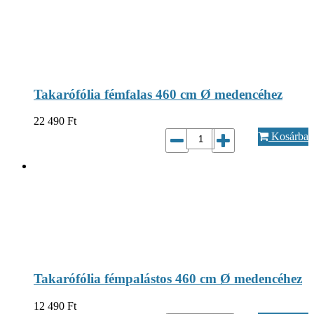
Takarófólia fémfalas 460 cm Ø medencéhez
22 490
Ft
Kosárba
Takarófólia fémpalástos 460 cm Ø medencéhez
12 490
Ft