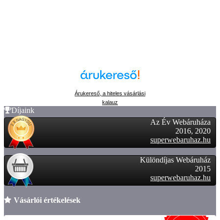
Árukereső, a hiteles vásárlási
kalauz
Díjaink
Az Év Webáruháza
2016, 2020
superwebaruhaz.hu
Különdíjas Webáruház
2015
superwebaruhaz.hu
Vásárlói értékelések