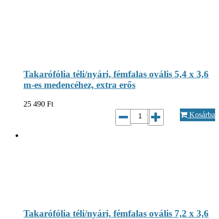
Takarófólia téli/nyári, fémfalas ovális 5,4 x 3,6
m-es medencéhez, extra erős
25 490
Ft
Kosárba
Takarófólia téli/nyári, fémfalas ovális 7,2 x 3,6