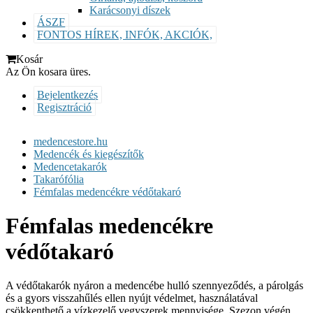
Karácsonyi díszek
ÁSZF
FONTOS HÍREK, INFÓK, AKCIÓK,
Kosár
Az Ön kosara üres.
Bejelentkezés
Regisztráció
medencestore.hu
Medencék és kiegészítők
Medencetakarók
Takarófólia
Fémfalas medencékre védőtakaró
Fémfalas medencékre
védőtakaró
A védőtakarók nyáron a medencébe hulló szennyeződés, a párolgás
és a gyors visszahűlés ellen nyújt védelmet, használatával
csökkenthető a vízkezelő vegyszerek mennyisége. Szezon végén