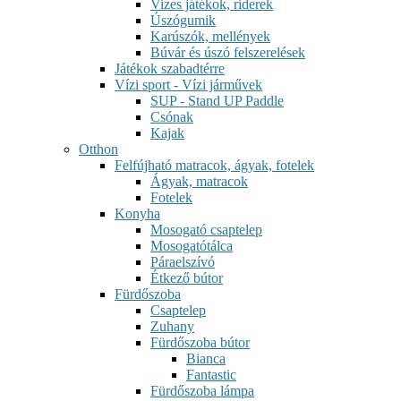
Vizes játékok, riderek
Úszógumik
Karúszók, mellények
Búvár és úszó felszerelések
Játékok szabadtérre
Vízi sport - Vízi járművek
SUP - Stand UP Paddle
Csónak
Kajak
Otthon
Felfújható matracok, ágyak, fotelek
Ágyak, matracok
Fotelek
Konyha
Mosogató csaptelep
Mosogatótálca
Páraelszívó
Étkező bútor
Fürdőszoba
Csaptelep
Zuhany
Fürdőszoba bútor
Bianca
Fantastic
Fürdőszoba lámpa