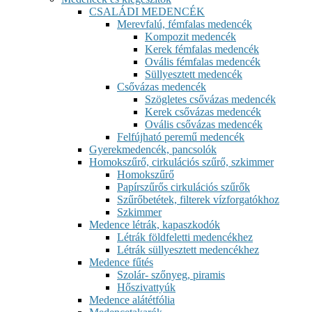
CSALÁDI MEDENCÉK
Merevfalú, fémfalas medencék
Kompozit medencék
Kerek fémfalas medencék
Ovális fémfalas medencék
Süllyesztett medencék
Csővázas medencék
Szögletes csővázas medencék
Kerek csővázas medencék
Ovális csővázas medencék
Felfújható peremű medencék
Gyerekmedencék, pancsolók
Homokszűrő, cirkulációs szűrő, szkimmer
Homokszűrő
Papírszűrős cirkulációs szűrők
Szűrőbetétek, filterek vízforgatókhoz
Szkimmer
Medence létrák, kapaszkodók
Létrák földfeletti medencékhez
Létrák süllyesztett medencékhez
Medence fűtés
Szolár- szőnyeg, piramis
Hőszivattyúk
Medence alátétfólia