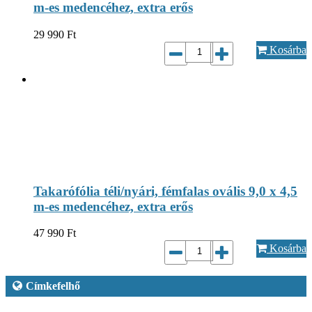
m-es medencéhez, extra erős
29 990
Ft
Kosárba
Takarófólia téli/nyári, fémfalas ovális 9,0 x 4,5
m-es medencéhez, extra erős
47 990
Ft
Kosárba
Címkefelhő