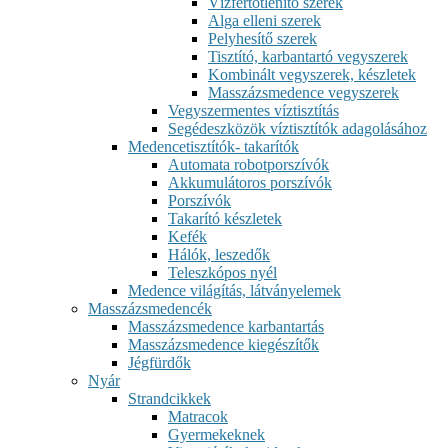
Vízfertőtlenítő szerek
Alga elleni szerek
Pelyhesítő szerek
Tisztító, karbantartó vegyszerek
Kombinált vegyszerek, készletek
Masszázsmedence vegyszerek
Vegyszermentes víztisztítás
Segédeszközök víztisztítók adagolásához
Medencetisztítók- takarítók
Automata robotporszívók
Akkumulátoros porszívók
Porszívók
Takarító készletek
Kefék
Hálók, leszedők
Teleszkópos nyél
Medence világítás, látványelemek
Masszázsmedencék
Masszázsmedence karbantartás
Masszázsmedence kiegészítők
Jégfürdők
Nyár
Strandcikkek
Matracok
Gyermekeknek