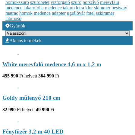
homokszuro
szurobetet
vizforgató
szürö
porszívó
merevfalu
medence
takarófolia
medence takaro
letra
klor
skimmer
bestway
matrac
homok
medence
adapter
ugrálóvár
fotel
szkimmer
lábmosó
Gyártók
Akciós termékek
White merevfalú medence 4,6 m x 1,2 m
455 990
Ft
helyett
364 990
Ft
Goldy műfenyő 210 cm
82 990
Ft
helyett
49 990
Ft
Fényfüzér 3,2 m 40 LED