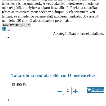
téliesítésre is használhatók. A védőtakarók méretezése a medence
méretét jelöli, amelyhez a takaró használható. Ezeket a takarókat
fémfalas földfeletti medencékhez ajánljuk. A víz felszínére kell
teríteni, és a medence pereme alatt szorosan megkötni. A vízszint
nem lehet 20 cm-nél alacsonyabb a perem alatt.
A kategóriában 9 termék található.
Takarófólia fémfalas 360 cm Ø medencéhez
15 490
Ft
Kosárba