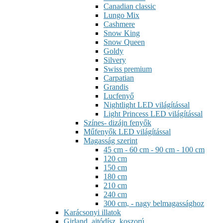
Canadian classic
Lungo Mix
Cashmere
Snow King
Snow Queen
Goldy
Silvery
Swiss premium
Carpatian
Grandis
Lucfenyő
Nightlight LED világítással
Light Princess LED világítással
Színes- dizájn fenyők
Műfenyők LED világítással
Magasság szerint
45 cm - 60 cm - 90 cm - 100 cm
120 cm
150 cm
180 cm
210 cm
240 cm
300 cm, - nagy belmagassághoz
Karácsonyi illatok
Girland, ajtódísz, koszorú