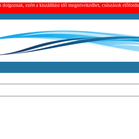
n dolgoznak, ezért a kiszállítási idő megnövekedhet, csúszások előfor