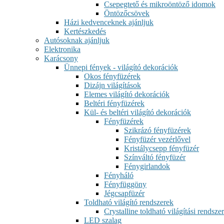
Csepegtető és mikroöntöző idomok
Öntözőcsövek
Házi kedvenceknek ajánljuk
Kertészkedés
Autósoknak ajánljuk
Elektronika
Karácsony
Ünnepi fények - világító dekorációk
Okos fényfüzérek
Dizájn világítások
Elemes világító dekorációk
Beltéri fényfüzérek
Kül- és beltéri világító dekorációk
Fényfüzérek
Szikrázó fényfüzérek
Fényfüzér vezérlővel
Kristálycsepp fényfüzér
Színváltó fényfüzér
Fénygirlandok
Fényháló
Fényfüggöny
Jégcsapfüzér
Toldható világító rendszerek
Crystalline toldható világítási rendszer
LED szalag