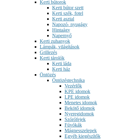
Kerti bútorok
Kerti bútor szett
Kerti szék, fotel
Kerti asztal
Napozó- nyugágy
Hintaágy
Napernyő
Kerti zuhanyok
Lámpák, világítások
Grillezés
Kerti tárolók
Kerti láda
Kerti ház
Öntözés
Öntözéstechnika
Vezérlők
KPE idomok
LPE idomok
Menetes idomok
Bekötő idomok
Nyeregidomok
Szórófejek
Fúvókák
Mágnesszelepek
Egyéb kiegészítők