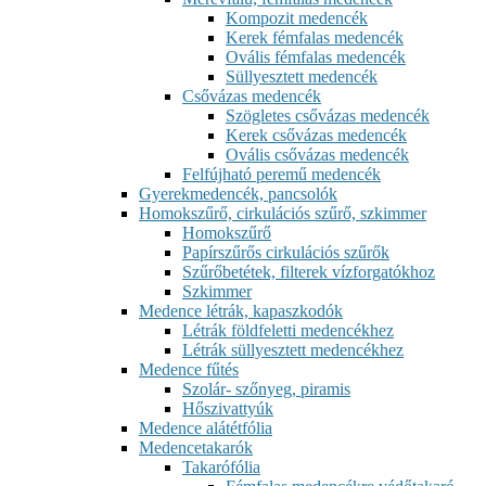
Kompozit medencék
Kerek fémfalas medencék
Ovális fémfalas medencék
Süllyesztett medencék
Csővázas medencék
Szögletes csővázas medencék
Kerek csővázas medencék
Ovális csővázas medencék
Felfújható peremű medencék
Gyerekmedencék, pancsolók
Homokszűrő, cirkulációs szűrő, szkimmer
Homokszűrő
Papírszűrős cirkulációs szűrők
Szűrőbetétek, filterek vízforgatókhoz
Szkimmer
Medence létrák, kapaszkodók
Létrák földfeletti medencékhez
Létrák süllyesztett medencékhez
Medence fűtés
Szolár- szőnyeg, piramis
Hőszivattyúk
Medence alátétfólia
Medencetakarók
Takarófólia