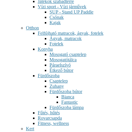
Játékok szabadtérre
Vízi sport - Vízi járművek
SUP - Stand UP Paddle
Csónak
Kajak
Otthon
Felfújható matracok, ágyak, fotelek
Ágyak, matracok
Fotelek
Konyha
Mosogató csaptelep
Mosogatótálca
Páraelszívó
Étkező bútor
Fürdőszoba
Csaptelep
Zuhany
Fürdőszoba bútor
Bianca
Fantastic
Fürdőszoba lámpa
Fűtés, hűtés
Rovarcsapda
Fitness, wellness
Kert