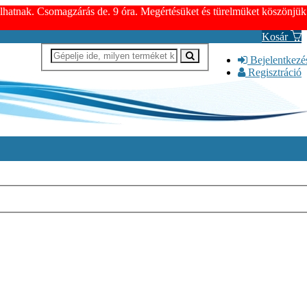
dulhatnak. Csomagzárás de. 9 óra. Megértésüket és türelmüket köszönjük
Kosár
Bejelentkezé
Regisztráció