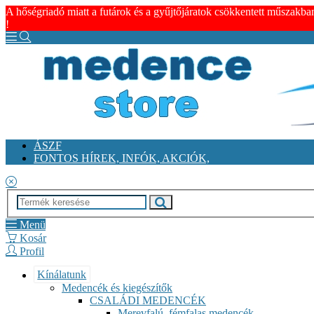
A hőségriadó miatt a futárok és a gyűjtőjáratok csökkentett műszakba
!
ÁSZF
FONTOS HÍREK, INFÓK, AKCIÓK,
Menü
Kosár
Profil
Kínálatunk
Medencék és kiegészítők
CSALÁDI MEDENCÉK
Merevfalú, fémfalas medencék