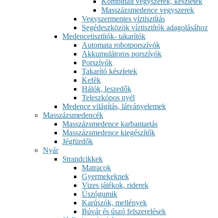
Kombinált vegyszerek, készletek
Masszázsmedence vegyszerek
Vegyszermentes víztisztítás
Segédeszközök víztisztítók adagolásához
Medencetisztítók- takarítók
Automata robotporszívók
Akkumulátoros porszívók
Porszívók
Takarító készletek
Kefék
Hálók, leszedők
Teleszkópos nyél
Medence világítás, látványelemek
Masszázsmedencék
Masszázsmedence karbantartás
Masszázsmedence kiegészítők
Jégfürdők
Nyár
Strandcikkek
Matracok
Gyermekeknek
Vizes játékok, riderek
Úszógumik
Karúszók, mellények
Búvár és úszó felszerelések