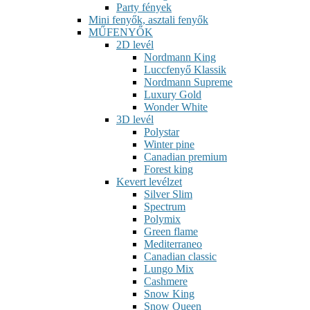
Party fények
Mini fenyők, asztali fenyők
MŰFENYŐK
2D levél
Nordmann King
Luccfenyő Klassik
Nordmann Supreme
Luxury Gold
Wonder White
3D levél
Polystar
Winter pine
Canadian premium
Forest king
Kevert levélzet
Silver Slim
Spectrum
Polymix
Green flame
Mediterraneo
Canadian classic
Lungo Mix
Cashmere
Snow King
Snow Queen