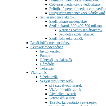
Fémfalas medencékre védőtakaró
Csővázas medencékre védőtakaró
Felfújható peremű medencékre védőt
Süllyesztett medencékhez védőtakaró
Szolár medencetakarók
Szolártakaró medencékre
Szolártakarók 300-400-500 mikron
Kerek és ovális szolártakarók
Szögletes szolártakarók
Szolárfólia tekercselők
Belső fóliák medencékhez
Kellékek medencéhez
Javító készlet
Pumpa
Gégecső, csatlakozók
Hőmérők
Téliesítés
Víztisztítás
Vízelemzők
Vegyszeres vízkezelők
pH szabályozó szerek
Vízfertőtlenítő szerek
Alga elleni szerek
Pelyhesítő szerek
Tisztító, karbantartó vegyszerek