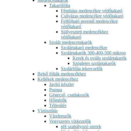
Medencetakarók
Takarófólia
Fémfalas medencékre védőtakaró
Csővázas medencékre védőtakaró
Felfújható peremű medencékre
védőtakaró
Süllyesztett medencékhez
védőtakaró
Szolár medencetakarók
Szolártakaró medencékre
Szolártakarók 300-400-500 mikron
Kerek és ovális szolártakarók
Szögletes szolártakarók
Szolárfólia tekercselők
Belső fóliák medencékhez
Kellékek medencéhez
Javító készlet
Pumpa
Gégecső, csatlakozók
Hőmérők
Téliesítés
Víztisztítás
Vízelemzők
Vegyszeres vízkezelők
pH szabályozó szerek