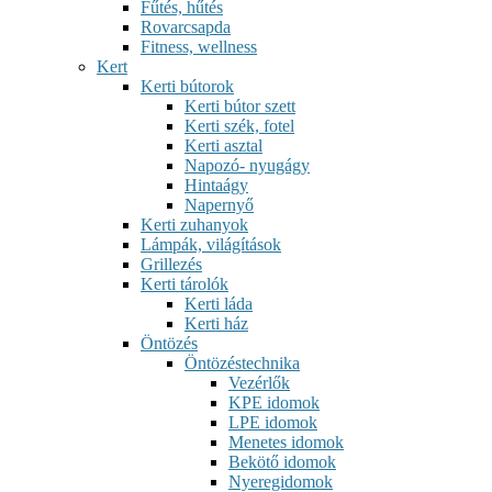
Fűtés, hűtés
Rovarcsapda
Fitness, wellness
Kert
Kerti bútorok
Kerti bútor szett
Kerti szék, fotel
Kerti asztal
Napozó- nyugágy
Hintaágy
Napernyő
Kerti zuhanyok
Lámpák, világítások
Grillezés
Kerti tárolók
Kerti láda
Kerti ház
Öntözés
Öntözéstechnika
Vezérlők
KPE idomok
LPE idomok
Menetes idomok
Bekötő idomok
Nyeregidomok