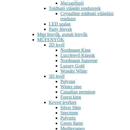
Jégcsapfüzér
Toldható világító rendszerek
Crystalline toldható világítási
rendszer
LED szalag
Party fények
Mini fenyők, asztali fenyők
MŰFENYŐK
2D levél
Nordmann King
Luccfenyő Klassik
Nordmann Supreme
Luxury Gold
Wonder White
3D levél
Polystar
Winter pine
Canadian premium
Forest king
Kevert levélzet
Silver Slim
Spectrum
Polymix
Green flame
Mediterraneo