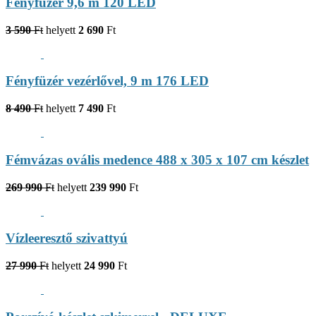
Fényfüzér 9,6 m 120 LED
3 590
Ft
helyett
2 690
Ft
Fényfüzér vezérlővel, 9 m 176 LED
8 490
Ft
helyett
7 490
Ft
Fémvázas ovális medence 488 x 305 x 107 cm készlet
269 990
Ft
helyett
239 990
Ft
Vízleeresztő szivattyú
27 990
Ft
helyett
24 990
Ft