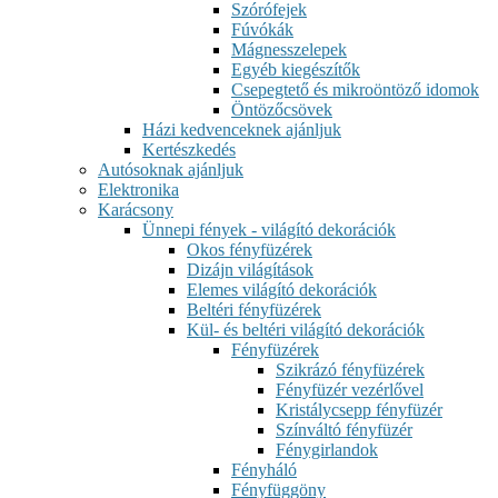
Szórófejek
Fúvókák
Mágnesszelepek
Egyéb kiegészítők
Csepegtető és mikroöntöző idomok
Öntözőcsövek
Házi kedvenceknek ajánljuk
Kertészkedés
Autósoknak ajánljuk
Elektronika
Karácsony
Ünnepi fények - világító dekorációk
Okos fényfüzérek
Dizájn világítások
Elemes világító dekorációk
Beltéri fényfüzérek
Kül- és beltéri világító dekorációk
Fényfüzérek
Szikrázó fényfüzérek
Fényfüzér vezérlővel
Kristálycsepp fényfüzér
Színváltó fényfüzér
Fénygirlandok
Fényháló
Fényfüggöny