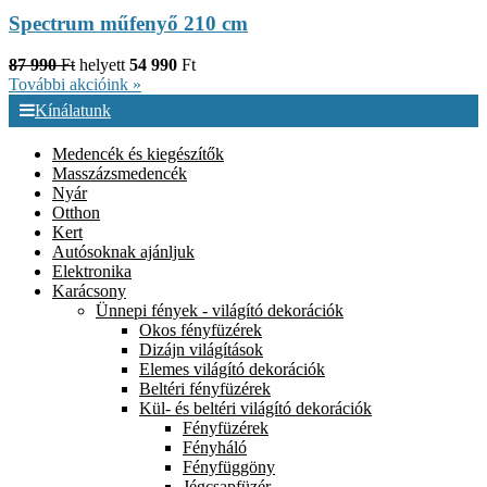
Spectrum műfenyő 210 cm
87 990
Ft
helyett
54 990
Ft
További akcióink »
Kínálatunk
Medencék és kiegészítők
Masszázsmedencék
Nyár
Otthon
Kert
Autósoknak ajánljuk
Elektronika
Karácsony
Ünnepi fények - világító dekorációk
Okos fényfüzérek
Dizájn világítások
Elemes világító dekorációk
Beltéri fényfüzérek
Kül- és beltéri világító dekorációk
Fényfüzérek
Fényháló
Fényfüggöny
Jégcsapfüzér