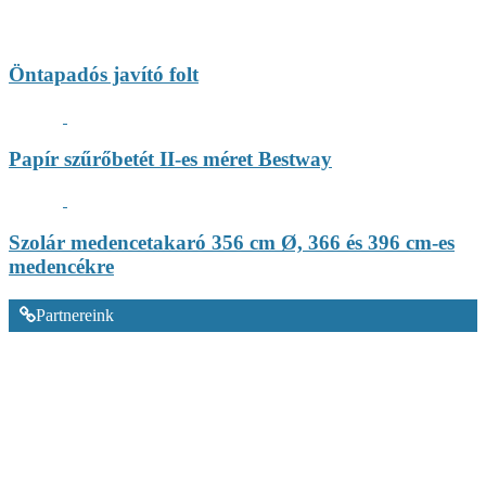
Öntapadós javító folt
Papír szűrőbetét II-es méret Bestway
Szolár medencetakaró 356 cm Ø, 366 és 396 cm-es
medencékre
Partnereink