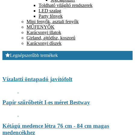
Toldható világító rendszerek
LED szalag
Party fények
Mini fenyők, asztali fenyők
MŰFENYŐK
Karácsonyi illatok
Girland, ajtódísz, koszorú
Karácsonyi díszek
Legnépszerűbb termékek
Vízalatti öntapadó javítófolt
Papír szűrőbetét I-es méret Bestway
Kétágú medence létra 76 cm - 84 cm magas
medencékhez