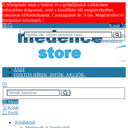
A hőségriadó miatt a futárok és a gyűjtőjáratok csökkentett
műszakban dolgoznak, ezért a kiszállítási idő megnövekedhet,
csúszások előfordulhatnak. Csomagzárás de. 9 óra. Megértésüket és
türelmüket köszönjük !
Kosár
Bejelentkezés
Regisztráció
ÁSZF
FONTOS HÍREK, INFÓK, AKCIÓK,
Menü
Kosár
Profil
Kínálatunk
Medencék és kiegészítők