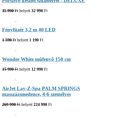
Porszívó készlet szkimerrel - DELUXE
35 990
Ft
helyett
32 990
Ft
Fényfüzér 3,2 m 40 LED
1 590
Ft
helyett
1 190
Ft
Wonder White műfenyő 150 cm
15 990
Ft
helyett
12 990
Ft
AirJet Lay-Z-Spa PALM SPRINGS
masszázsmedence, 4-6 személyes
269 990
Ft
helyett
224 990
Ft