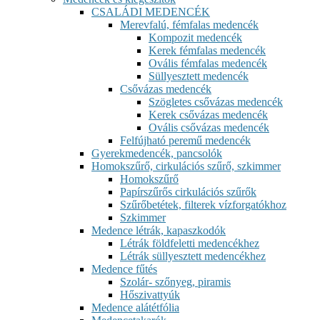
CSALÁDI MEDENCÉK
Merevfalú, fémfalas medencék
Kompozit medencék
Kerek fémfalas medencék
Ovális fémfalas medencék
Süllyesztett medencék
Csővázas medencék
Szögletes csővázas medencék
Kerek csővázas medencék
Ovális csővázas medencék
Felfújható peremű medencék
Gyerekmedencék, pancsolók
Homokszűrő, cirkulációs szűrő, szkimmer
Homokszűrő
Papírszűrős cirkulációs szűrők
Szűrőbetétek, filterek vízforgatókhoz
Szkimmer
Medence létrák, kapaszkodók
Létrák földfeletti medencékhez
Létrák süllyesztett medencékhez
Medence fűtés
Szolár- szőnyeg, piramis
Hőszivattyúk
Medence alátétfólia