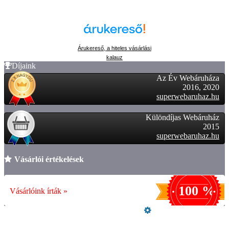
Árukereső, a hiteles vásárlási
kalauz
Díjaink
Az Év Webáruháza
2016, 2020
superwebaruhaz.hu
Különdíjas Webáruház
2015
superwebaruhaz.hu
Vásárlói értékelések
100 %
Vásárlóink írták »
Üzemeltető
Online elállás