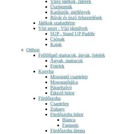
Vizes játékok, riderek
Úszógumik
Karúszók, mellények
Búvár és úszó felszerelések
Játékok szabadtérre
Vízi sport - Vízi járművek
SUP - Stand UP Paddle
Csónak
Kajak
Otthon
Felfújható matracok, ágyak, fotelek
Ágyak, matracok
Fotelek
Konyha
Mosogató csaptelep
Mosogatótálca
Páraelszívó
Étkező bútor
Fürdőszoba
Csaptelep
Zuhany
Fürdőszoba bútor
Bianca
Fantastic
Fürdőszoba lámpa