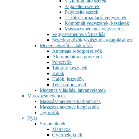
Vízfertőtlenítő szerek
Alga elleni szerek
Pelyhesítő szerek
Tisztító, karbantartó vegyszerek
Kombinált vegyszerek, készletek
Masszázsmedence vegyszerek
Vegyszermentes víztisztítás
Segédeszközök víztisztítók adagolásához
Medencetisztítók- takarítók
Automata robotporszívók
Akkumulátoros porszívók
Porszívók
Takarító készletek
Kefék
Hálók, leszedők
Teleszkópos nyél
Medence világítás, látványelemek
Masszázsmedencék
Masszázsmedence karbantartás
Masszázsmedence kiegészítők
Jégfürdők
Nyár
Strandcikkek
Matracok
Gyermekeknek