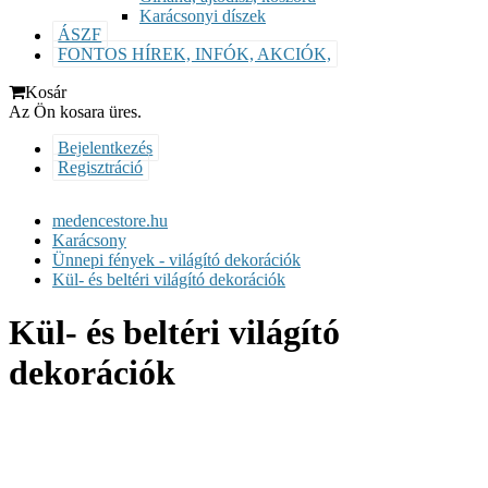
Karácsonyi díszek
ÁSZF
FONTOS HÍREK, INFÓK, AKCIÓK,
Kosár
Az Ön kosara üres.
Bejelentkezés
Regisztráció
medencestore.hu
Karácsony
Ünnepi fények - világító dekorációk
Kül- és beltéri világító dekorációk
Kül- és beltéri világító
dekorációk