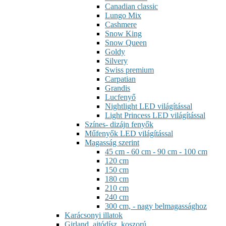
Canadian classic
Lungo Mix
Cashmere
Snow King
Snow Queen
Goldy
Silvery
Swiss premium
Carpatian
Grandis
Lucfenyő
Nightlight LED világítással
Light Princess LED világítással
Színes- dizájn fenyők
Műfenyők LED világítással
Magasság szerint
45 cm - 60 cm - 90 cm - 100 cm
120 cm
150 cm
180 cm
210 cm
240 cm
300 cm, - nagy belmagassághoz
Karácsonyi illatok
Girland, ajtódísz, koszorú