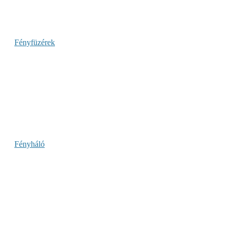
Fényfüzérek
Fényháló