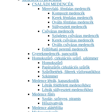
CSALÁDI MEDENCÉK
Merevfalú, fémfalas medencék
Kompozit medencék
Kerek fémfalas medencék
Ovális fémfalas medencék
Süllyesztett medencék
Csővázas medencék
Szögletes csővázas medencék
Kerek csővázas medencék
Ovális csővázas medencék
Felfújható peremű medencék
Gyerekmedencék, pancsolók
Homokszűrő, cirkulációs szűrő, szkimmer
Homokszűrő
Papírszűrős cirkulációs szűrők
Szűrőbetétek, filterek vízforgatókhoz
Szkimmer
Medence létrák, kapaszkodók
Létrák földfeletti medencékhez
Létrák süllyesztett medencékhez
Medence fűtés
Szolár- szőnyeg, piramis
Hőszivattyúk
Medence alátétfólia