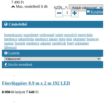
7 490
Ft
Max. rendelhető
1
db
SZÍN...*:
Kosárba
Címkefelhő
homokszuro
szurobetet
vizforgató
szürö
porszívó
merevfalu
medence
takarófolia
medence takaro
letra
klor
skimmer
bestway
matrac
homok
medence
adapter
ugrálóvár
fotel
szkimmer
lábmosó
Gyártók
Akciós termékek
Fényfüggöny 0,9 m x 2 m 192 LED
8 990
Ft
helyett
7 640
Ft