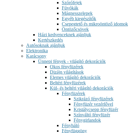
Szórófejek
Fúvókák
Mágnesszelepek
Egyéb kiegészítők
Csepegtető és mikroöntöző idomok
Öntözőcsövek
Házi kedvenceknek ajánljuk
Kertészkedés
Autósoknak ajánljuk
Elektronika
Karácsony
Ünnepi fények - világító dekorációk
Okos fényfüzérek
Dizájn világítások
Elemes világító dekorációk
Beltéri fényfüzérek
Kül- és beltéri világító dekorációk
Fényfüzérek
Szikrázó fényfüzérek
Fényfüzér vezérlővel
Kristálycsepp fényfüzér
Színváltó fényfüzér
Fénygirlandok
Fényháló
Fényfüggöny