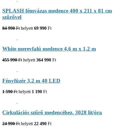
SPLASH fémvázas medence 400 x 211 x 81 cm
szűrővel
84 990
Ft
helyett
69 990
Ft
White merevfalú medence 4,6 m x 1,2 m
455 990
Ft
helyett
364 990
Ft
Fényfüzér 3,2 m 40 LED
1 590
Ft
helyett
1 190
Ft
Cirkulációs szűrő medencéhez, 3028 lit/óra
24 990
Ft
helyett
22 490
Ft