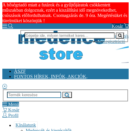
A hőségriadó miatt a futárok és a gyűjtőjáratok csökkentett
műszakban dolgoznak, ezért a kiszállítási idő megnövekedhet,
csúszások előfordulhatnak. Csomagzárás de. 9 óra. Megértésüket és
türelmüket köszönjük !
Kosár
Bejelentkezés
Regisztráció
ÁSZF
FONTOS HÍREK, INFÓK, AKCIÓK,
Menü
Kosár
Profil
Kínálatunk
Medencék és kiegészítők