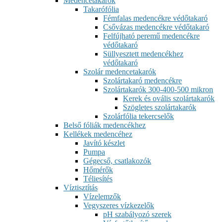
Medencetakarók
Takarófólia
Fémfalas medencékre védőtakaró
Csővázas medencékre védőtakaró
Felfújható peremű medencékre
védőtakaró
Süllyesztett medencékhez
védőtakaró
Szolár medencetakarók
Szolártakaró medencékre
Szolártakarók 300-400-500 mikron
Kerek és ovális szolártakarók
Szögletes szolártakarók
Szolárfólia tekercselők
Belső fóliák medencékhez
Kellékek medencéhez
Javító készlet
Pumpa
Gégecső, csatlakozók
Hőmérők
Téliesítés
Víztisztítás
Vízelemzők
Vegyszeres vízkezelők
pH szabályozó szerek