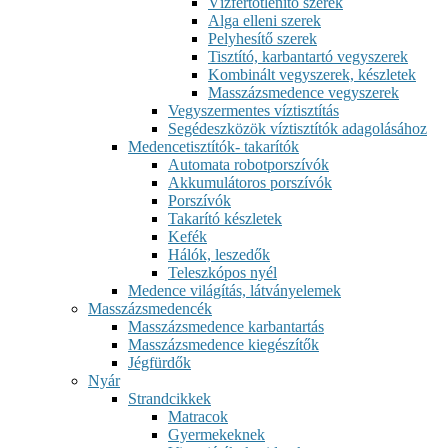
Vízfertőtlenítő szerek
Alga elleni szerek
Pelyhesítő szerek
Tisztító, karbantartó vegyszerek
Kombinált vegyszerek, készletek
Masszázsmedence vegyszerek
Vegyszermentes víztisztítás
Segédeszközök víztisztítók adagolásához
Medencetisztítók- takarítók
Automata robotporszívók
Akkumulátoros porszívók
Porszívók
Takarító készletek
Kefék
Hálók, leszedők
Teleszkópos nyél
Medence világítás, látványelemek
Masszázsmedencék
Masszázsmedence karbantartás
Masszázsmedence kiegészítők
Jégfürdők
Nyár
Strandcikkek
Matracok
Gyermekeknek