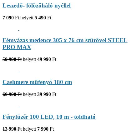
Leszedő- fölözőháló nyéllel
7 090
Ft
helyett
5 490
Ft
Fémvázas medence 305 x 76 cm szűrővel STEEL
PRO MAX
59 990
Ft
helyett
49 990
Ft
Cashmere műfenyő 180 cm
60 990
Ft
helyett
39 990
Ft
Fényfüzér 100 LED, 10 m - toldható
13 990
Ft
helyett
7 990
Ft