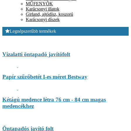
MŰFENYŐK
Karácsonyi illatok
Girland, ajtódísz, koszorú
Karácsonyi díszek
Legnépszerűbb termékek
Vízalatti öntapadó javítófolt
Papír szűrőbetét I-es méret Bestway
Kétágú medence létra 76 cm - 84 cm magas
medencékhez
Öntapadós javító folt