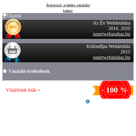
Árukereső, a hiteles vásárlási
kalauz
Díjaink
Az Év Webáruháza
2016, 2020
superwebaruhaz.hu
Különdíjas Webáruház
2015
superwebaruhaz.hu
Vásárlói értékelések
100 %
Vásárlóink írták »
Üzemeltető
Online elállás
Teljes katalógus
Vásárlói értékelések
Garanciális ügyintézés
ÁSZF