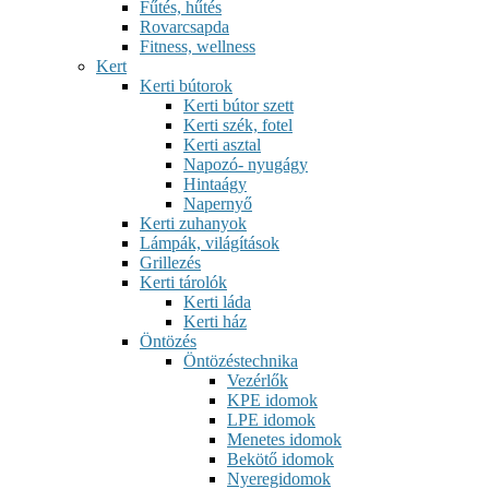
Fűtés, hűtés
Rovarcsapda
Fitness, wellness
Kert
Kerti bútorok
Kerti bútor szett
Kerti szék, fotel
Kerti asztal
Napozó- nyugágy
Hintaágy
Napernyő
Kerti zuhanyok
Lámpák, világítások
Grillezés
Kerti tárolók
Kerti láda
Kerti ház
Öntözés
Öntözéstechnika
Vezérlők
KPE idomok
LPE idomok
Menetes idomok
Bekötő idomok
Nyeregidomok