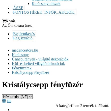
Karácsonyi díszek
ÁSZF
FONTOS HÍREK, INFÓK, AKCIÓK,
Kosár
Az Ön kosara üres.
Bejelentkezés
Regisztráció
medencestore.hu
Karácsony
Ünnepi fények - világító dekorációk
Kül- és beltéri világító dekorációk
Fényfüzérek
Kristálycsepp fényfüzér
Kristálycsepp fényfüzér
A kategóriában 2 termék található.