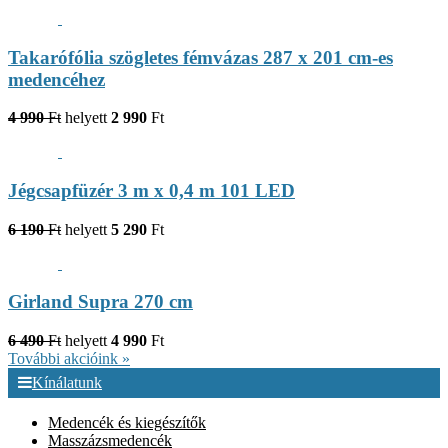
Takarófólia szögletes fémvázas 287 x 201 cm-es
medencéhez
4 990
Ft
helyett
2 990
Ft
Jégcsapfüzér 3 m x 0,4 m 101 LED
6 190
Ft
helyett
5 290
Ft
Girland Supra 270 cm
6 490
Ft
helyett
4 990
Ft
További akcióink »
Kínálatunk
Medencék és kiegészítők
Masszázsmedencék