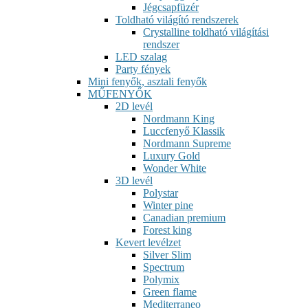
Jégcsapfüzér
Toldható világító rendszerek
Crystalline toldható világítási
rendszer
LED szalag
Party fények
Mini fenyők, asztali fenyők
MŰFENYŐK
2D levél
Nordmann King
Luccfenyő Klassik
Nordmann Supreme
Luxury Gold
Wonder White
3D levél
Polystar
Winter pine
Canadian premium
Forest king
Kevert levélzet
Silver Slim
Spectrum
Polymix
Green flame
Mediterraneo