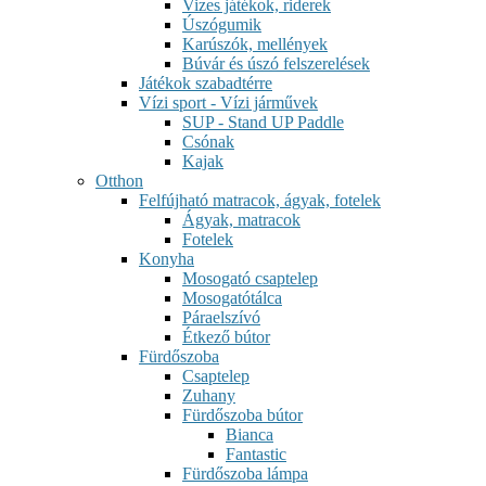
Vizes játékok, riderek
Úszógumik
Karúszók, mellények
Búvár és úszó felszerelések
Játékok szabadtérre
Vízi sport - Vízi járművek
SUP - Stand UP Paddle
Csónak
Kajak
Otthon
Felfújható matracok, ágyak, fotelek
Ágyak, matracok
Fotelek
Konyha
Mosogató csaptelep
Mosogatótálca
Páraelszívó
Étkező bútor
Fürdőszoba
Csaptelep
Zuhany
Fürdőszoba bútor
Bianca
Fantastic
Fürdőszoba lámpa