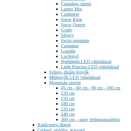
Canadian classic
Lungo Mix
Cashmere
Snow King
Snow Queen
Goldy
Silvery
Swiss premium
Carpatian
Grandis
Lucfenyő
Nightlight LED világítással
Light Princess LED világítással
Színes- dizájn fenyők
Műfenyők LED világítással
Magasság szerint
45 cm - 60 cm - 90 cm - 100 cm
120 cm
150 cm
180 cm
210 cm
240 cm
300 cm, - nagy belmagassághoz
Karácsonyi illatok
Girland, ajtódísz, koszorú