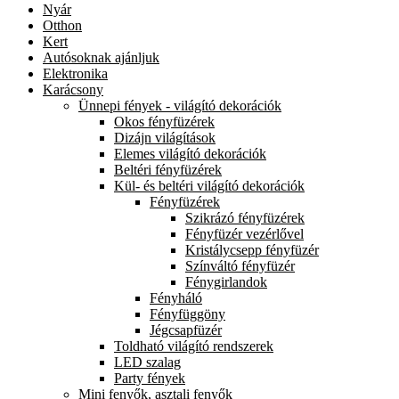
Nyár
Otthon
Kert
Autósoknak ajánljuk
Elektronika
Karácsony
Ünnepi fények - világító dekorációk
Okos fényfüzérek
Dizájn világítások
Elemes világító dekorációk
Beltéri fényfüzérek
Kül- és beltéri világító dekorációk
Fényfüzérek
Szikrázó fényfüzérek
Fényfüzér vezérlővel
Kristálycsepp fényfüzér
Színváltó fényfüzér
Fénygirlandok
Fényháló
Fényfüggöny
Jégcsapfüzér
Toldható világító rendszerek
LED szalag
Party fények
Mini fenyők, asztali fenyők