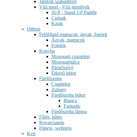
Játékok szabadtérre
Vízi sport - Vízi járművek
SUP - Stand UP Paddle
Csónak
Kajak
Otthon
Felfújható matracok, ágyak, fotelek
Ágyak, matracok
Fotelek
Konyha
Mosogató csaptelep
Mosogatótálca
Páraelszívó
Étkező bútor
Fürdőszoba
Csaptelep
Zuhany
Fürdőszoba bútor
Bianca
Fantastic
Fürdőszoba lámpa
Fűtés, hűtés
Rovarcsapda
Fitness, wellness
Kert