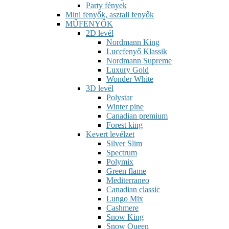
Party fények
Mini fenyők, asztali fenyők
MŰFENYŐK
2D levél
Nordmann King
Luccfenyő Klassik
Nordmann Supreme
Luxury Gold
Wonder White
3D levél
Polystar
Winter pine
Canadian premium
Forest king
Kevert levélzet
Silver Slim
Spectrum
Polymix
Green flame
Mediterraneo
Canadian classic
Lungo Mix
Cashmere
Snow King
Snow Queen