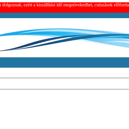
n dolgoznak, ezért a kiszállítási idő megnövekedhet, csúszások előfor