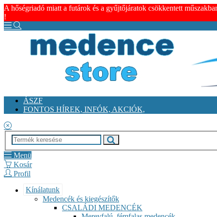
A hőségriadó miatt a futárok és a gyűjtőjáratok csökkentett műszakba
!
ÁSZF
FONTOS HÍREK, INFÓK, AKCIÓK,
Menü
Kosár
Profil
Kínálatunk
Medencék és kiegészítők
CSALÁDI MEDENCÉK
Merevfalú, fémfalas medencék