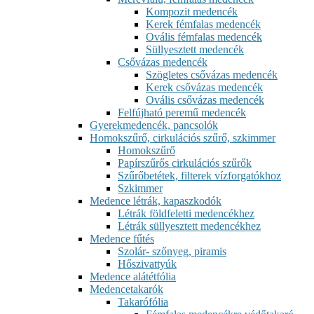
Kompozit medencék
Kerek fémfalas medencék
Ovális fémfalas medencék
Süllyesztett medencék
Csővázas medencék
Szögletes csővázas medencék
Kerek csővázas medencék
Ovális csővázas medencék
Felfújható peremű medencék
Gyerekmedencék, pancsolók
Homokszűrő, cirkulációs szűrő, szkimmer
Homokszűrő
Papírszűrős cirkulációs szűrők
Szűrőbetétek, filterek vízforgatókhoz
Szkimmer
Medence létrák, kapaszkodók
Létrák földfeletti medencékhez
Létrák süllyesztett medencékhez
Medence fűtés
Szolár- szőnyeg, piramis
Hőszivattyúk
Medence alátétfólia
Medencetakarók
Takarófólia