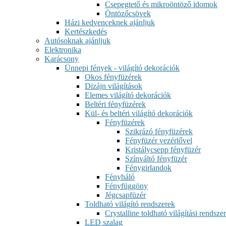
Csepegtető és mikroöntöző idomok
Öntözőcsövek
Házi kedvenceknek ajánljuk
Kertészkedés
Autósoknak ajánljuk
Elektronika
Karácsony
Ünnepi fények - világító dekorációk
Okos fényfüzérek
Dizájn világítások
Elemes világító dekorációk
Beltéri fényfüzérek
Kül- és beltéri világító dekorációk
Fényfüzérek
Szikrázó fényfüzérek
Fényfüzér vezérlővel
Kristálycsepp fényfüzér
Színváltó fényfüzér
Fénygirlandok
Fényháló
Fényfüggöny
Jégcsapfüzér
Toldható világító rendszerek
Crystalline toldható világítási rendszer
LED szalag