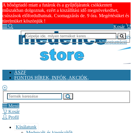
A hőségriadó miatt a futárok és a gyűjtőjáratok csökkentett
műszakban dolgoznak, ezért a kiszállítási idő megnövekedhet,
csúszások előfordulhatnak. Csomagzárás de. 9 óra. Megértésüket és
türelmüket köszönjük !
Kosár
Bejelentkezés
Regisztráció
ÁSZF
FONTOS HÍREK, INFÓK, AKCIÓK,
Menü
Kosár
Profil
Kínálatunk
Medencék és kiegészítők