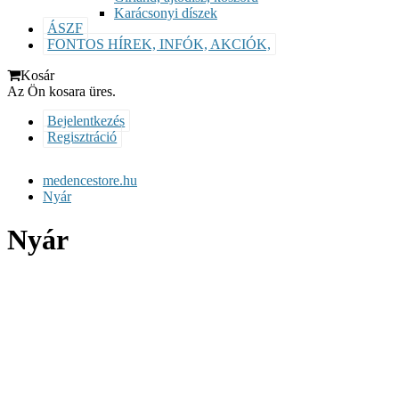
Karácsonyi díszek
ÁSZF
FONTOS HÍREK, INFÓK, AKCIÓK,
Kosár
Az Ön kosara üres.
Bejelentkezés
Regisztráció
medencestore.hu
Nyár
Nyár