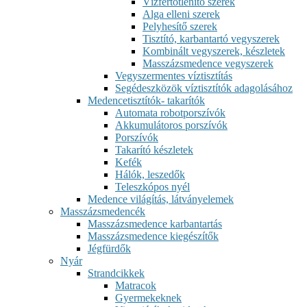
Vízfertőtlenítő szerek
Alga elleni szerek
Pelyhesítő szerek
Tisztító, karbantartó vegyszerek
Kombinált vegyszerek, készletek
Masszázsmedence vegyszerek
Vegyszermentes víztisztítás
Segédeszközök víztisztítók adagolásához
Medencetisztítók- takarítók
Automata robotporszívók
Akkumulátoros porszívók
Porszívók
Takarító készletek
Kefék
Hálók, leszedők
Teleszkópos nyél
Medence világítás, látványelemek
Masszázsmedencék
Masszázsmedence karbantartás
Masszázsmedence kiegészítők
Jégfürdők
Nyár
Strandcikkek
Matracok
Gyermekeknek