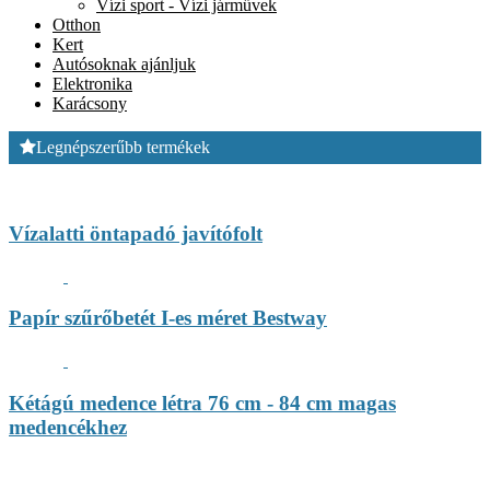
Vízi sport - Vízi járművek
Otthon
Kert
Autósoknak ajánljuk
Elektronika
Karácsony
Legnépszerűbb termékek
Vízalatti öntapadó javítófolt
Papír szűrőbetét I-es méret Bestway
Kétágú medence létra 76 cm - 84 cm magas
medencékhez