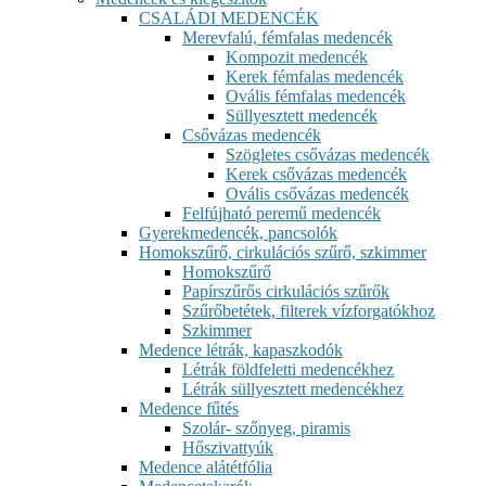
CSALÁDI MEDENCÉK
Merevfalú, fémfalas medencék
Kompozit medencék
Kerek fémfalas medencék
Ovális fémfalas medencék
Süllyesztett medencék
Csővázas medencék
Szögletes csővázas medencék
Kerek csővázas medencék
Ovális csővázas medencék
Felfújható peremű medencék
Gyerekmedencék, pancsolók
Homokszűrő, cirkulációs szűrő, szkimmer
Homokszűrő
Papírszűrős cirkulációs szűrők
Szűrőbetétek, filterek vízforgatókhoz
Szkimmer
Medence létrák, kapaszkodók
Létrák földfeletti medencékhez
Létrák süllyesztett medencékhez
Medence fűtés
Szolár- szőnyeg, piramis
Hőszivattyúk
Medence alátétfólia