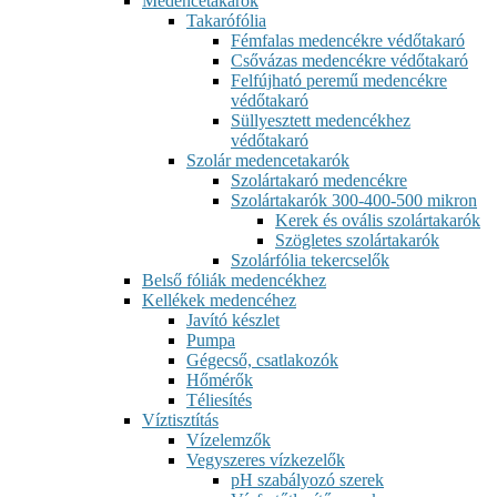
Medencetakarók
Takarófólia
Fémfalas medencékre védőtakaró
Csővázas medencékre védőtakaró
Felfújható peremű medencékre
védőtakaró
Süllyesztett medencékhez
védőtakaró
Szolár medencetakarók
Szolártakaró medencékre
Szolártakarók 300-400-500 mikron
Kerek és ovális szolártakarók
Szögletes szolártakarók
Szolárfólia tekercselők
Belső fóliák medencékhez
Kellékek medencéhez
Javító készlet
Pumpa
Gégecső, csatlakozók
Hőmérők
Téliesítés
Víztisztítás
Vízelemzők
Vegyszeres vízkezelők
pH szabályozó szerek