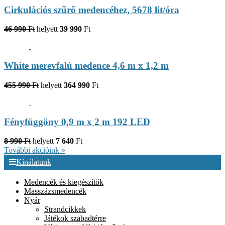
Cirkulációs szűrő medencéhez, 5678 lit/óra
46 990
Ft
helyett
39 990
Ft
White merevfalú medence 4,6 m x 1,2 m
455 990
Ft
helyett
364 990
Ft
Fényfüggöny 0,9 m x 2 m 192 LED
8 990
Ft
helyett
7 640
Ft
További akcióink »
Kínálatunk
Medencék és kiegészítők
Masszázsmedencék
Nyár
Strandcikkek
Játékok szabadtérre