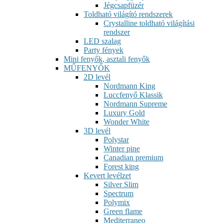
Jégcsapfüzér
Toldható világító rendszerek
Crystalline toldható világítási
rendszer
LED szalag
Party fények
Mini fenyők, asztali fenyők
MŰFENYŐK
2D levél
Nordmann King
Luccfenyő Klassik
Nordmann Supreme
Luxury Gold
Wonder White
3D levél
Polystar
Winter pine
Canadian premium
Forest king
Kevert levélzet
Silver Slim
Spectrum
Polymix
Green flame
Mediterraneo