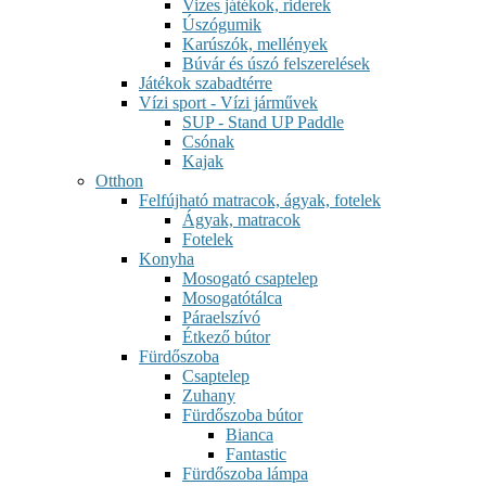
Vizes játékok, riderek
Úszógumik
Karúszók, mellények
Búvár és úszó felszerelések
Játékok szabadtérre
Vízi sport - Vízi járművek
SUP - Stand UP Paddle
Csónak
Kajak
Otthon
Felfújható matracok, ágyak, fotelek
Ágyak, matracok
Fotelek
Konyha
Mosogató csaptelep
Mosogatótálca
Páraelszívó
Étkező bútor
Fürdőszoba
Csaptelep
Zuhany
Fürdőszoba bútor
Bianca
Fantastic
Fürdőszoba lámpa