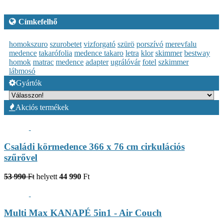
Címkefelhő
homokszuro
szurobetet
vizforgató
szürö
porszívó
merevfalu
medence
takarófolia
medence takaro
letra
klor
skimmer
bestway
homok
matrac
medence
adapter
ugrálóvár
fotel
szkimmer
lábmosó
Gyártók
Akciós termékek
Családi körmedence 366 x 76 cm cirkulációs
szűrővel
53 990
Ft
helyett
44 990
Ft
Multi Max KANAPÉ 5in1 - Air Couch