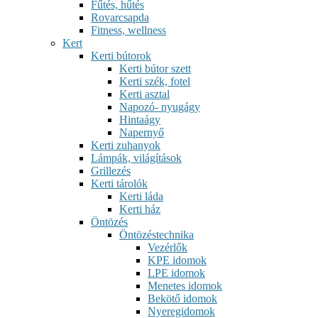
Fűtés, hűtés
Rovarcsapda
Fitness, wellness
Kert
Kerti bútorok
Kerti bútor szett
Kerti szék, fotel
Kerti asztal
Napozó- nyugágy
Hintaágy
Napernyő
Kerti zuhanyok
Lámpák, világítások
Grillezés
Kerti tárolók
Kerti láda
Kerti ház
Öntözés
Öntözéstechnika
Vezérlők
KPE idomok
LPE idomok
Menetes idomok
Bekötő idomok
Nyeregidomok