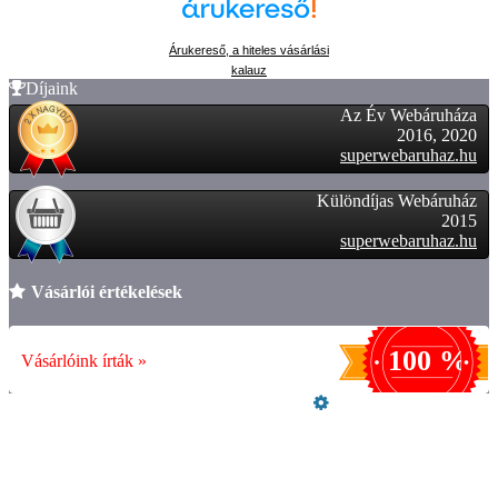
Árukereső, a hiteles vásárlási
kalauz
Díjaink
Az Év Webáruháza
2016, 2020
superwebaruhaz.hu
Különdíjas Webáruház
2015
superwebaruhaz.hu
Vásárlói értékelések
100 %
Vásárlóink írták »
Üzemeltető
Online elállás
Teljes katalógus
Vásárlói értékelések