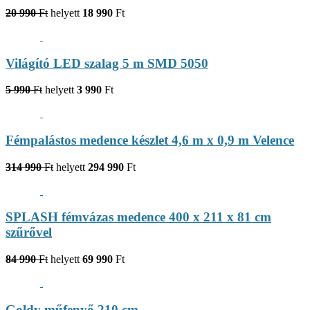
20 990
Ft
helyett
18 990
Ft
Világító LED szalag 5 m SMD 5050
5 990
Ft
helyett
3 990
Ft
Fémpalástos medence készlet 4,6 m x 0,9 m Velence
314 990
Ft
helyett
294 990
Ft
SPLASH fémvázas medence 400 x 211 x 81 cm
szűrővel
84 990
Ft
helyett
69 990
Ft
Goldy műfenyő 210 cm