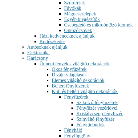
Szórófejek
Fúvókák
Mágnesszelepek
Egyéb kiegészítők
Csepegtető és mikroöntöző idomok
Öntözőcsövek
Házi kedvenceknek ajánljuk
Kertészkedés
Autósoknak ajánljuk
Elektronika
Karácsony
Ünnepi fények - világító dekorációk
Okos fényfüzérek
Dizájn világítások
Elemes világító dekorációk
Beltéri fényfüzérek
Kül- és beltéri világító dekorációk
Fényfüzérek
Szikrázó fényfüzérek
Fényfüzér vezérlővel
Kristálycsepp fényfüzér
Színváltó fényfüzér
Fénygirlandok
Fényháló
Fényfüggöny