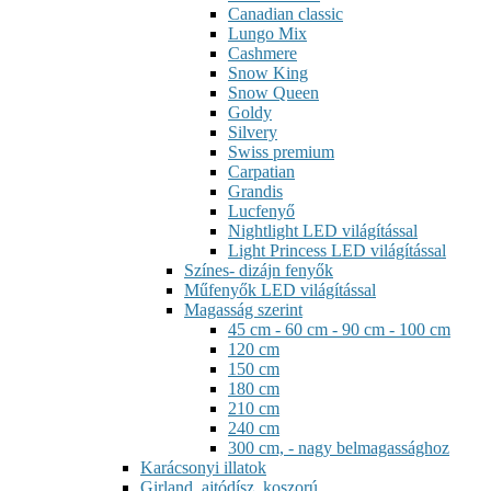
Canadian classic
Lungo Mix
Cashmere
Snow King
Snow Queen
Goldy
Silvery
Swiss premium
Carpatian
Grandis
Lucfenyő
Nightlight LED világítással
Light Princess LED világítással
Színes- dizájn fenyők
Műfenyők LED világítással
Magasság szerint
45 cm - 60 cm - 90 cm - 100 cm
120 cm
150 cm
180 cm
210 cm
240 cm
300 cm, - nagy belmagassághoz
Karácsonyi illatok
Girland, ajtódísz, koszorú